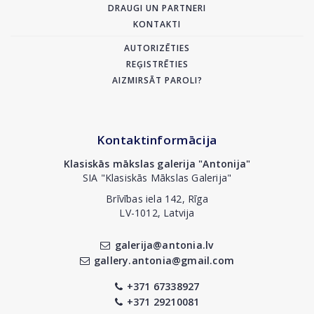
DRAUGI UN PARTNERI
KONTAKTI
AUTORIZĒTIES
REĢISTRĒTIES
AIZMIRSĀT PAROLI?
Kontaktinformācija
Klasiskās mākslas galerija "Antonija"
SIA "Klasiskās Mākslas Galerija"
Brīvības iela 142, Rīga
LV-1012, Latvija
galerija@antonia.lv
gallery.antonia@gmail.com
+371 67338927
+371 29210081