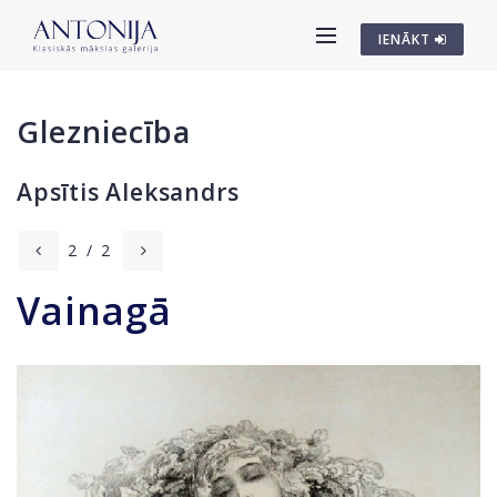
IENĀKT
Glezniecība
Apsītis Aleksandrs
2
/
2
Vainagā