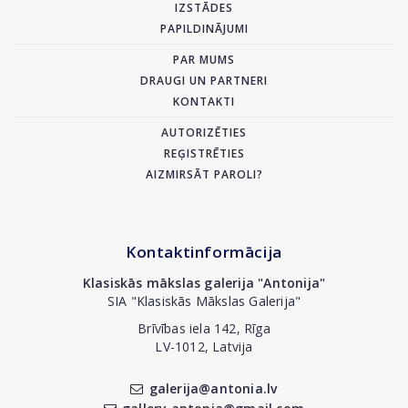
IZSTĀDES
PAPILDINĀJUMI
PAR MUMS
DRAUGI UN PARTNERI
KONTAKTI
AUTORIZĒTIES
REĢISTRĒTIES
AIZMIRSĀT PAROLI?
Kontaktinformācija
Klasiskās mākslas galerija "Antonija"
SIA "Klasiskās Mākslas Galerija"
Brīvības iela 142, Rīga
LV-1012, Latvija
galerija@antonia.lv