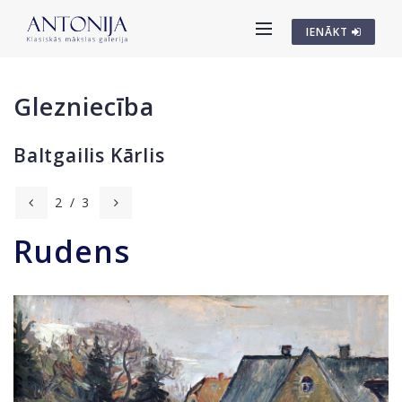
IENĀKT
Glezniecība
Baltgailis Kārlis
2
/
3
Rudens