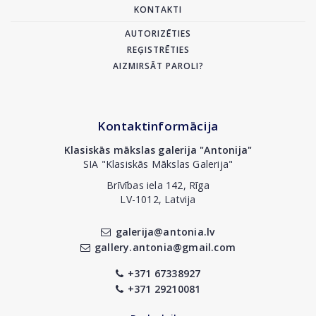
KONTAKTI
AUTORIZĒTIES
REĢISTRĒTIES
AIZMIRSĀT PAROLI?
Kontaktinformācija
Klasiskās mākslas galerija "Antonija"
SIA "Klasiskās Mākslas Galerija"
Brīvības iela 142, Rīga
LV-1012, Latvija
galerija@antonia.lv
gallery.antonia@gmail.com
+371 67338927
+371 29210081