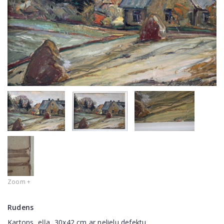
Zoom +
Rudens
Kartons, eļļa, 30x42 cm ar nelielu defektu