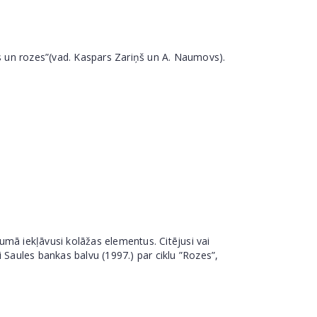
s un rozes”(vad. Kaspars Zariņš un A. Naumovs).
umā iekļāvusi kolāžas elementus. Citējusi vai
i Saules bankas balvu (1997.) par ciklu ”Rozes”,