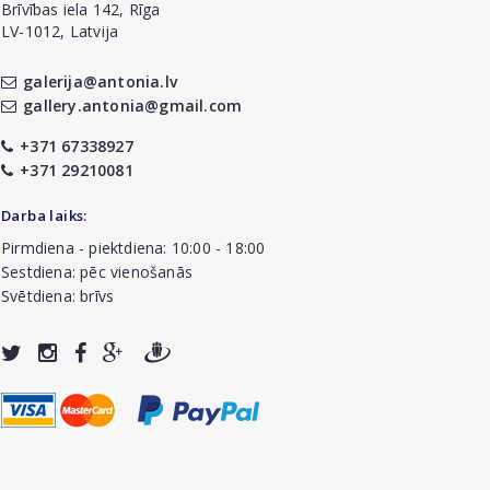
Brīvības iela 142, Rīga
LV-1012, Latvija
galerija@antonia.lv
gallery.antonia@gmail.com
+371 67338927
+371 29210081
Darba laiks:
Pirmdiena - piektdiena: 10:00 - 18:00
Sestdiena: pēc vienošanās
Svētdiena: brīvs