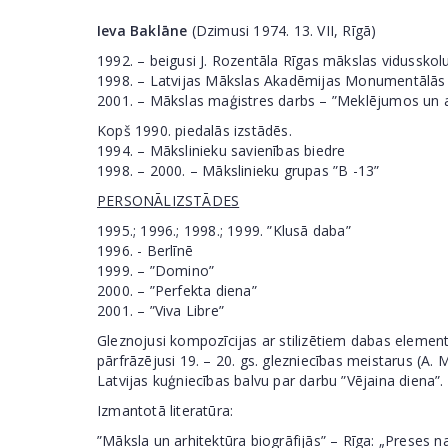
Ieva Baklāne
(Dzimusi 1974. 13. VII, Rīgā)
1992. – beigusi J. Rozentāla Rīgas mākslas vidusskol
1998. – Latvijas Mākslas Akadēmijas Monumentālās g
2001. – Mākslas maģistres darbs – ”Meklējumos un at
Kopš 1990. piedalās izstādēs.
1994. – Mākslinieku savienības biedre
1998. – 2000. – Mākslinieku grupas ”B -13”
PERSONĀLIZSTĀDES
1995.; 1996.; 1998.; 1999. ”Klusā daba”
1996. - Berlīnē
1999. – ”Domino”
2000. – ”Perfekta diena”
2001. – ”Viva Libre”
Gleznojusi kompozīcijas ar stilizētiem dabas element
pārfrāzējusi 19. – 20. gs. glezniecības meistarus (A. 
Latvijas kuģniecības balvu par darbu ”Vējaina diena”.
Izmantotā literatūra:
”Māksla un arhitektūra biogrāfijās” – Rīga: „Preses na