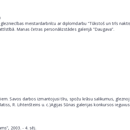
u
lezniecības meistardarbnīcu ar diplomdarbu ”Tūkstoš un trīs nakti
tīstībā. Manas četras personālizstādes galerijā ”Daugava”.
iem. Savos darbos izmantojusi tīru, spožu krāsu salikumus, gleznoj
Matiss, R. Lihtenšteins u. c.)Agijas Sūnas galerijas konkursos ieguvus
ms”, 2003. - 4. sēj.