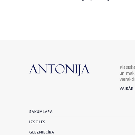
Klasisk
un māks
vairākd
VAIRĀK 
SĀKUMLAPA
IZSOLES
GLEZNIECĪBA