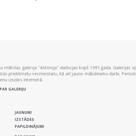
ās mākslas galerija "Antonija" darbojas kopš 1991.gada. Galerijas spec
las priekšmetu vecmeistaru, kā arī jauno mākslinieku darbi. Periodisk
ienu izsoles internetā.
PAR GALERIJU
JAUNUMI
IZSTĀDES
PAPILDINĀJUMI