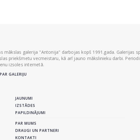
ās mākslas galerija "Antonija" darbojas kopš 1991.gada. Galerijas spec
las priekšmetu vecmeistaru, kā arī jauno mākslinieku darbi. Periodisk
ienu izsoles internetā.
PAR GALERIJU
JAUNUMI
IZSTĀDES
PAPILDINĀJUMI
PAR MUMS
DRAUGI UN PARTNERI
KONTAKTI