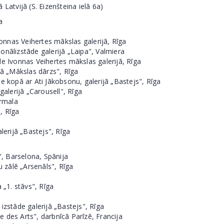
Latvijā (S. Eizenšteina ielā 6a)
a
nnas Veihertes mākslas galerijā, Rīga
onālizstāde galerijā „Laipa", Valmiera
de Ivonnas Veihertes mākslas galerijā, Rīga
jā „Mākslas dārzs", Rīga
e kopā ar Ati Jākobsonu, galerijā „Bastejs", Rīga
galerijā „Carousell", Rīga
ūrmala
, Rīga
lerijā „Bastejs", Rīga
, Barselona, Spānija
 zālē „Arsenāls", Rīga
 „1. stāvs", Rīga
izstāde galerijā „Bastejs", Rīga
 des Arts", darbnīcā Parīzē, Francija