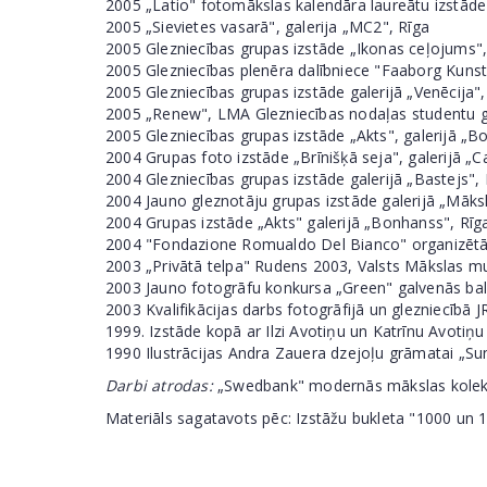
2005 „Latio" fotomākslas kalendāra laureātu izstād
2005 „Sievietes vasarā", galerija „MC2", Rīga
2005 Glezniecības grupas izstāde „Ikonas ceļojums", 
2005 Glezniecības plenēra dalībniece "Faaborg Kunst
2005 Glezniecības grupas izstāde galerijā „Venēcija",
2005 „Renew", LMA Glezniecības nodaļas studentu gl
2005 Glezniecības grupas izstāde „Akts", galerijā „B
2004 Grupas foto izstāde „Brīnišķā seja", galerijā „C
2004 Glezniecības grupas izstāde galerijā „Bastejs", 
2004 Jauno gleznotāju grupas izstāde galerijā „Māksl
2004 Grupas izstāde „Akts" galerijā „Bonhanss", Rīg
2004 "Fondazione Romualdo Del Bianco" organizētā p
2003 „Privātā telpa" Rudens 2003, Valsts Mākslas mu
2003 Jauno fotogrāfu konkursa „Green" galvenās balv
2003 Kvalifikācijas darbs fotogrāfijā un glezniecībā
1999. Izstāde kopā ar Ilzi Avotiņu un Katrīnu Avotiņu 
1990 Ilustrācijas Andra Zauera dzejoļu grāmatai „Suns
Darbi atrodas:
„Swedbank" modernās mākslas kolekcijā
Materiāls sagatavots pēc: Izstāžu bukleta "1000 un 1