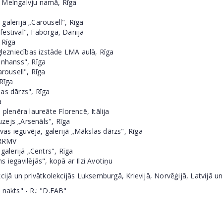
e Melngalvju namā, Rīga
galerijā „Carousell", Rīga
festival", Fāborgā, Dānija
 Rīga
ezniecības izstāde LMA aulā, Rīga
onhanss", Rīga
arousell", Rīga
Rīga
as dārzs", Rīga
a
lenēra laureāte Florencē, Itālija
zejs „Arsenāls", Rīga
as ieguvēja, galerijā „Mākslas dārzs", Rīga
 JRRMV
galerijā „Centrs", Rīga
 iegavilējās", kopā ar Ilzi Avotiņu
 un privātkolekcijās Luksemburgā, Krievijā, Norvēģijā, Latvijā un
 nakts" - R.: "D.FAB"