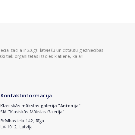
ializācija ir 20.gs. latviešu un cittautu glezniecības
i tiek organizētas izsoles klātienē, kā arī
Kontaktinformācija
Klasiskās mākslas galerija "Antonija"
SIA "Klasiskās Mākslas Galerija"
Brīvības iela 142, Rīga
LV-1012, Latvija