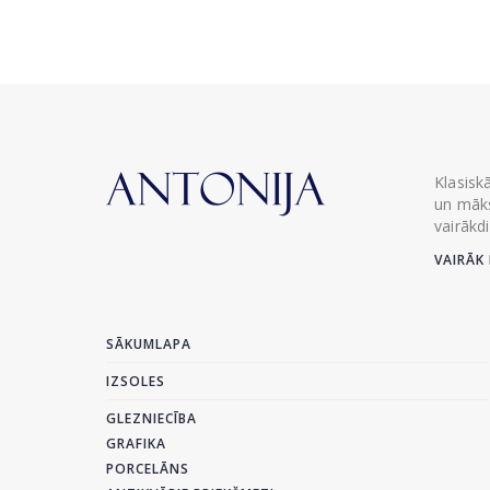
Klasisk
un māks
vairākd
VAIRĀK 
SĀKUMLAPA
IZSOLES
GLEZNIECĪBA
GRAFIKA
PORCELĀNS