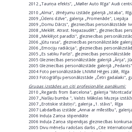
2012 „Tauriņa efekts”, „Møller Auto Rīga" Audi centrā 
2010 „Alma", zīmējumu izstāde galerijā „Istaba", Rīg
2009 „Ūdens dzīve", galerija „Promenāde", Liepāja
2009 „Domu Dārzs", glezniecības personālizstāde Ivo
2008 „Meklēt. Atrast. Nepazaudēt", glezniecības pers
2008 „Meklējot paradīzi", glezniecības personālizstā
2006 „Jūtu rasa", glezniecības personālizstāde galeri
2006 „Emociju radiācija", glezniecības personālizstād
2005 „Es satiku Parīzi", glezniecības personālizstāde 
2005 Glezniecības personālizstāde galerijā „Ārija", J
2005 Glezniecības personālizstāde galerijā „Pedants"
2004 Foto personālizstāde LNMM Hēges zālē, Rīga
2003 Fotogrāfiju personālizstāde „Četri gadalaiki", ga
Grupas izstādes un citi profesionālie panākumi:
2010 „Regards from Barcelona", galerija "Montcada"
2007 „Našķu bumba ", Valsts Mākslas Muzeja izstāžu
2007 „Erotiskie stāstiņi", galerija „1. stāvs", Rīga
2007 Labdarības izstāde „Annai ar mīlestību", galerija
2006 Induļa Zariņa stipendiāte
2006 Induļa Zariņa stipendijas glezniecības konkursa 
2005 Divu mēnešu radošais darbs „Cite Internationale