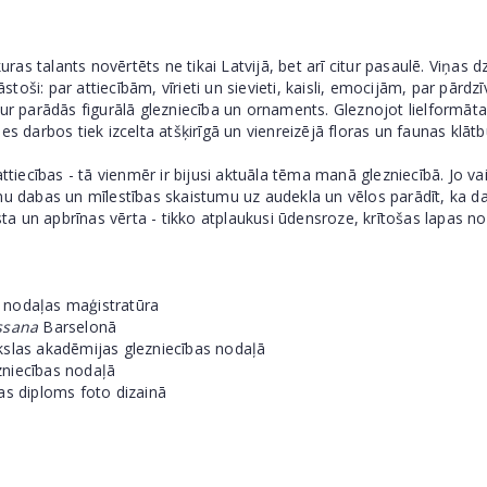
uras talants novērtēts ne tikai Latvijā, bet arī citur pasaulē. Viņas 
āstoši: par attiecībām, vīrieti un sievieti, kaisli, emocijām, par pārd
kur parādās figurālā glezniecība un ornaments. Gleznojot lielformāt
s darbos tiek izcelta atšķirīgā un vienreizējā floras un faunas klātbū
ttiecības - tā vienmēr ir bijusi aktuāla tēma manā glezniecībā. Jo va
nu dabas un mīlestības skaistumu uz audekla un vēlos parādīt, ka dab
sta un apbrīnas vērta - tikko atplaukusi ūdensroze, krītošas lapas no
 nodaļas maģistratūra
ssana
Barselonā
kslas akadēmijas glezniecības nodaļā
zniecības nodaļā
as diploms foto dizainā