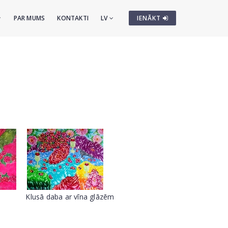
PAR MUMS
KONTAKTI
LV
IENĀKT
Klusā daba ar vīna glāzēm