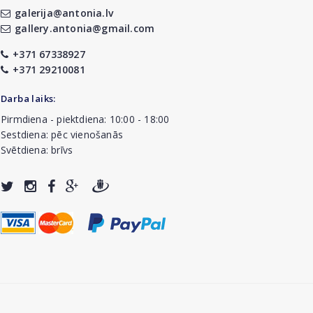
galerija@antonia.lv
gallery.antonia@gmail.com
+371 67338927
+371 29210081
Darba laiks:
Pirmdiena - piektdiena: 10:00 - 18:00
Sestdiena: pēc vienošanās
Svētdiena: brīvs