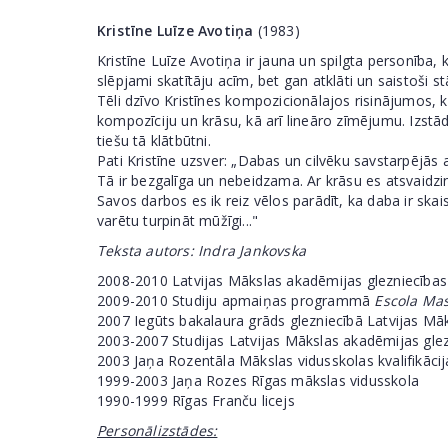
Kristīne Luīze Avotiņa
(1983)
Kristīne Luīze Avotiņa ir jauna un spilgta personība, k
slēpjami skatītāju acīm, bet gan atklāti un saistoši st
Tēli dzīvo Kristīnes kompozicionālajos risinājumos, 
kompozīciju un krāsu, kā arī lineāro zīmējumu. Izstāde
tiešu tā klātbūtni.
Pati Kristīne uzsver: „Dabas un cilvēku savstarpējās a
Tā ir bezgalīga un nebeidzama. Ar krāsu es atsvaidzi
Savos darbos es ik reiz vēlos parādīt, ka daba ir skai
varētu turpināt mūžīgi..."
Teksta autors: Indra Jankovska
2008-2010 Latvijas Mākslas akadēmijas glezniecības
2009-2010 Studiju apmaiņas programmā
Escola Ma
2007 Iegūts bakalaura grāds glezniecībā Latvijas Mā
2003-2007 Studijas Latvijas Mākslas akadēmijas gle
2003 Jaņa Rozentāla Mākslas vidusskolas kvalifikācij
1999-2003 Jaņa Rozes Rīgas mākslas vidusskola
1990-1999 Rīgas Franču licejs
Personālizstādes: