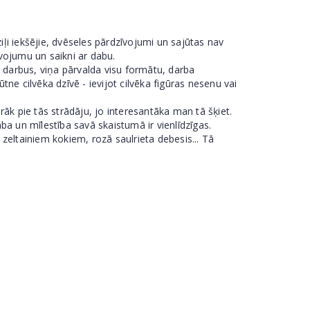
dziļi iekšējie, dvēseles pārdzīvojumi un sajūtas nav
zīvojumu un saikni ar dabu.
a darbus, viņa pārvalda visu formātu, darba
tne cilvēka dzīvē - ievijot cilvēka figūras nesenu vai
irāk pie tās strādāju, jo interesantāka man tā šķiet.
a un mīlestība savā skaistumā ir vienlīdzīgas.
 zeltainiem kokiem, rozā saulrieta debesis... Tā