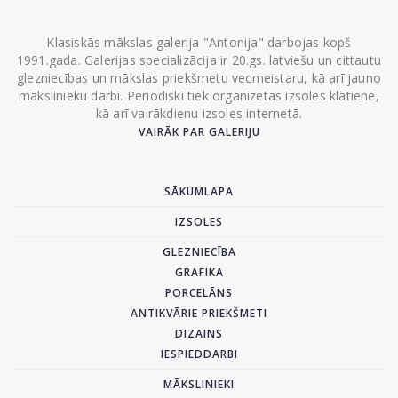
Klasiskās mākslas galerija "Antonija" darbojas kopš
1991.gada. Galerijas specializācija ir 20.gs. latviešu un cittautu
glezniecības un mākslas priekšmetu vecmeistaru, kā arī jauno
mākslinieku darbi. Periodiski tiek organizētas izsoles klātienē,
kā arī vairākdienu izsoles internetā.
VAIRĀK PAR GALERIJU
SĀKUMLAPA
IZSOLES
GLEZNIECĪBA
GRAFIKA
PORCELĀNS
ANTIKVĀRIE PRIEKŠMETI
DIZAINS
IESPIEDDARBI
MĀKSLINIEKI