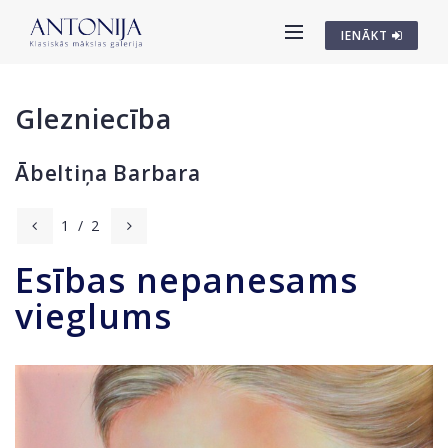
IENĀKT
Glezniecība
Ābeltiņa Barbara
1
/
2
Esības nepanesams
vieglums