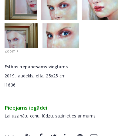
Zoom +
Esības nepanesams vieglums
2019., audekls, eļļa, 25x25 cm
l1636
Pieejams iegādei
Lai uzzinātu cenu, lūdzu, sazinieties ar mums.