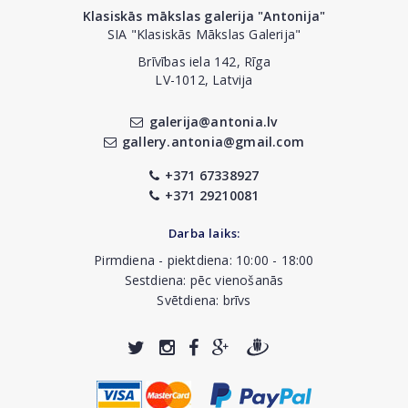
Klasiskās mākslas galerija "Antonija"
SIA "Klasiskās Mākslas Galerija"
Brīvības iela 142, Rīga
LV-1012, Latvija
galerija@antonia.lv
gallery.antonia@gmail.com
+371 67338927
+371 29210081
Darba laiks:
Pirmdiena - piektdiena: 10:00 - 18:00
Sestdiena: pēc vienošanās
Svētdiena: brīvs