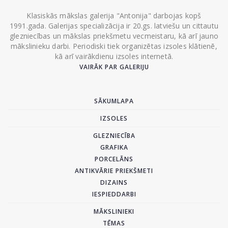
Klasiskās mākslas galerija "Antonija" darbojas kopš
1991.gada. Galerijas specializācija ir 20.gs. latviešu un cittautu
glezniecības un mākslas priekšmetu vecmeistaru, kā arī jauno
mākslinieku darbi. Periodiski tiek organizētas izsoles klātienē,
kā arī vairākdienu izsoles internetā.
VAIRĀK PAR GALERIJU
SĀKUMLAPA
IZSOLES
GLEZNIECĪBA
GRAFIKA
PORCELĀNS
ANTIKVĀRIE PRIEKŠMETI
DIZAINS
IESPIEDDARBI
MĀKSLINIEKI
TĒMAS