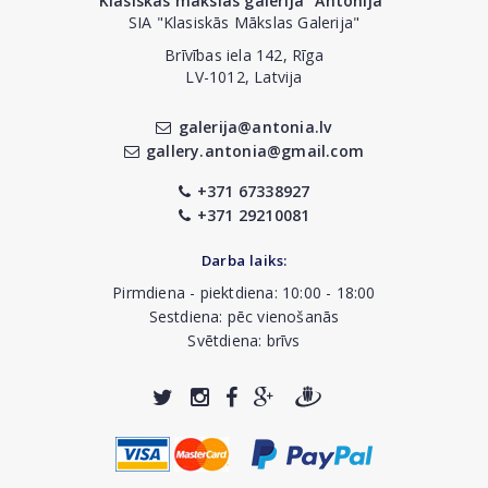
Klasiskās mākslas galerija "Antonija"
SIA "Klasiskās Mākslas Galerija"
Brīvības iela 142, Rīga
LV-1012, Latvija
galerija@antonia.lv
gallery.antonia@gmail.com
+371 67338927
+371 29210081
Darba laiks:
Pirmdiena - piektdiena: 10:00 - 18:00
Sestdiena: pēc vienošanās
Svētdiena: brīvs