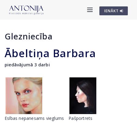
IENĀKT
Glezniecība
Ābeltiņa Barbara
piedāvājumā 3 darbi
Esības nepanesams vieglums
Pašportrets