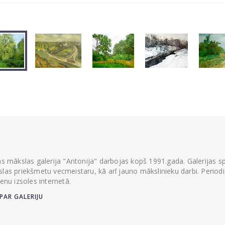
ās mākslas galerija "Antonija" darbojas kopš 1991.gada. Galerijas spec
las priekšmetu vecmeistaru, kā arī jauno mākslinieku darbi. Periodisk
ienu izsoles internetā.
PAR GALERIJU