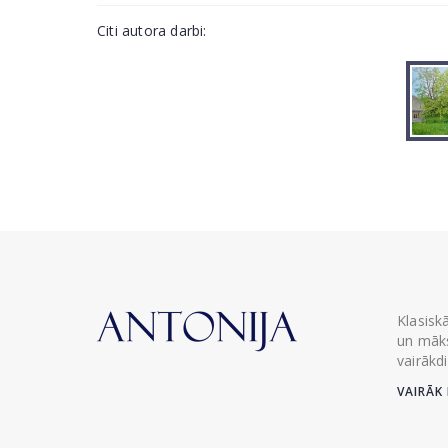
Citi autora darbi:
Klasisk
un māks
vairākd
VAIRĀK 