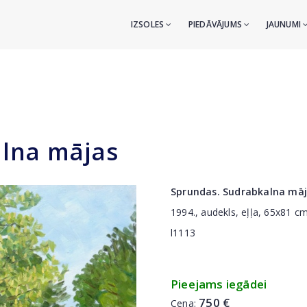
IZSOLES
PIEDĀVĀJUMS
JAUNUMI
lna mājas
Sprundas. Sudrabkalna mā
1994., audekls, eļļa, 65x81 c
l1113
Pieejams iegādei
750 €
Cena: