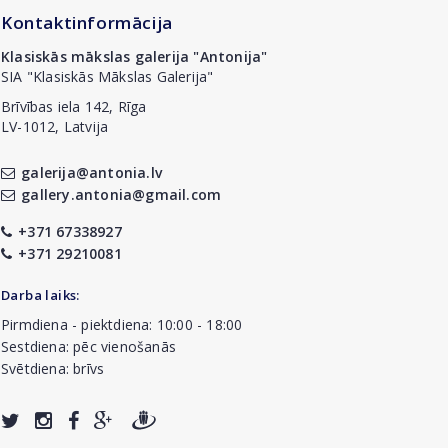
Kontaktinformācija
Klasiskās mākslas galerija "Antonija"
SIA "Klasiskās Mākslas Galerija"
Brīvības iela 142, Rīga
LV-1012, Latvija
galerija@antonia.lv
gallery.antonia@gmail.com
+371 67338927
+371 29210081
Darba laiks:
Pirmdiena - piektdiena: 10:00 - 18:00
Sestdiena: pēc vienošanās
Svētdiena: brīvs