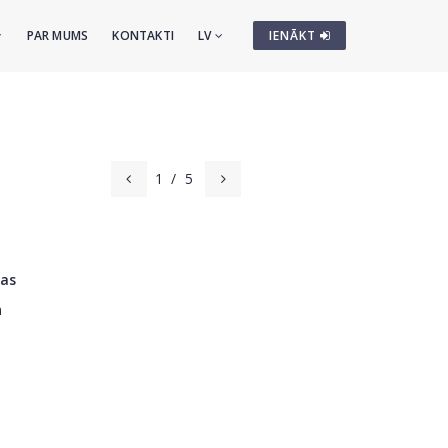
PAR MUMS
KONTAKTI
LV
IENĀKT
1
/
5
jas
m