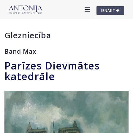
IENĀKT
Glezniecība
Band Max
Parīzes Dievmātes
katedrāle