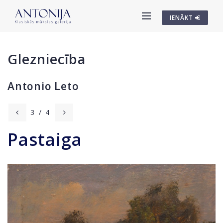
IENĀKT
Glezniecība
Antonio Leto
3
/
4
Pastaiga