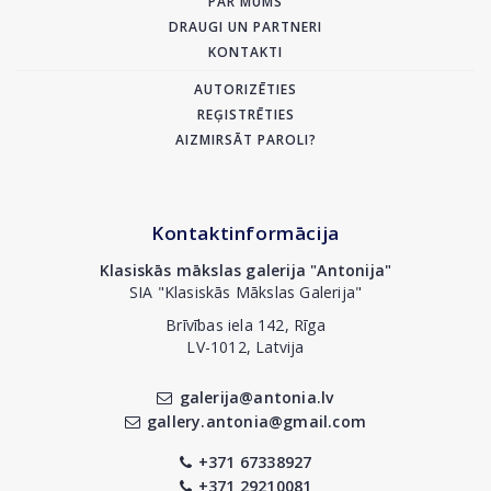
PAR MUMS
DRAUGI UN PARTNERI
KONTAKTI
AUTORIZĒTIES
REĢISTRĒTIES
AIZMIRSĀT PAROLI?
Kontaktinformācija
Klasiskās mākslas galerija "Antonija"
SIA "Klasiskās Mākslas Galerija"
Brīvības iela 142, Rīga
LV-1012, Latvija
galerija@antonia.lv
gallery.antonia@gmail.com
+371 67338927
+371 29210081