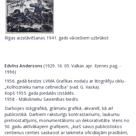
Rīgas aizstāvēšanas 1941. gads vāciešiem uzbrūkot
Edvīns Andersons
(1929. 16. 05. Valkas apr. Ilzenes pag. -
1996)
1956. gadā beidzis LVMA Grafikas nodaļu ar litogrāfiju ciklu -
„Kolhoznieku nama celtniecība" (vad. G. Vaska).
Kopš 1955. gada piedalās izstādēs.
1958 - Mākslinieku Savienības biedrs.
Darbojies stājgrafikā, grāmatu grafikā, akvarelī, kā arī
publicistikā. Darbiem raksturīgs kontrastainums, laukumu
pretnostatījums, monumentālisms un dekorativitāte. Viens no
50. gadu aktīvākajiem grafiķiem, „kurš savus publicistiskos
centienus centies saskaņot ar laikmeta oficiālajām prasībām,