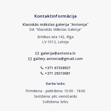
Kontaktinformācija
Klasiskās mākslas galerija "Antonija"
SIA "Klasiskās Mākslas Galerija"
Brīvības iela 142, Rīga
LV-1012, Latvija
galerija@antonia.lv
gallery.antonia@gmail.com
+371 67338927
+371 29210081
Darba laiks:
Pirmdiena - piektdiena: 10:00 - 18:00
Sestdiena: pēc vienošanās
Svētdiena: brīvs