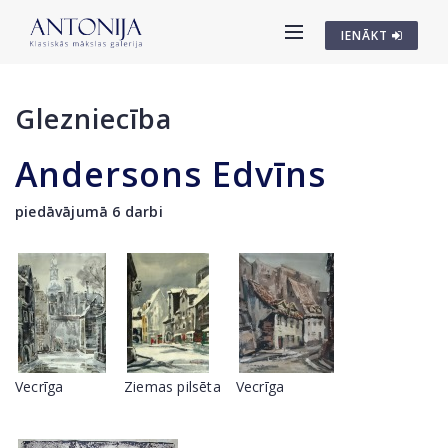
IENĀKT
Glezniecība
Andersons Edvīns
piedāvājumā 6 darbi
Vecrīga
Ziemas pilsēta
Vecrīga