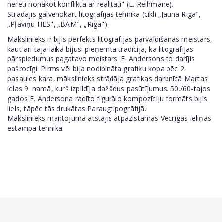
nereti nonākot konfliktā ar realitāti" (L. Reihmane).
Strādājis galvenokārt litogrāfijas tehnikā (cikli „Jaunā Rīga",
„Pļaviņu HES", „BAM", „Rīga").
Mākslinieks ir bijis perfekts litogrāfijas pārvaldīšanas meistars,
kaut arī tajā laikā bijusi pieņemta tradīcija, ka litogrāfijas
pārspiedumus pagatavo meistars. E. Andersons to darījis
pašrocīgi. Pirms vēl bija nodibināta grafiķu kopa pēc 2.
pasaules kara, mākslinieks strādāja grafikas darbnīcā Martas
ielas 9. namā, kurš izpildīja dažādus pasūtījumus. 50./60-tajos
gados E. Andersona radīto figurālo kompozīciju formāts bijis
liels, tāpēc tās drukātas Paraugtipogrāfijā.
Mākslinieks mantojumā atstājis atpazīstamas Vecrīgas ieliņas
estampa tehnikā.