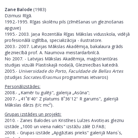
Zane Balode
(1983)
Dzimusi Rīgā.
1992.-1995. Rīgas skolēnu pils (zīmēšanas un gleznošanas
apguve)
1995.- 2003. Jaņa Rozentāla Rīgas Mākslas vidusskola, vidējā
profesionālā izglītība, specializācija - ilustratore.
2003.- 2007. Latvijas Mākslas Akadēmija, bakalaura grāds
glezniecībā prof. A. Naumova meistardarbnīcā.
No 2007. - Latvijas Mākslas Akadēmija, maģistrantūras
studijas vizuāli Plastiskajā nodaļā, Glezniecības katedrā.
2005.-
Universidade do Porto, Faculdade de Bellas Artes
(studijas
Socrates/Erasmus
programmas ietvaros)
Personālizstādes:
2008.- „Kamēr tu gulēji", galerija „Asūna";
2007.- „41˚8'40'' Z platums 8˚36'12'' R garums", galerijā
Mākslas dārzs (t/c mc²).
Grupas izstādes un projekti:
2010. - Zanes Balodes un Kristīnes Luīzes Avotiņas gleznu
izstāde „1000 un viena nakts" izstāžu zālē D.FAB;
2008. - Grupas izstāde „Apgāztais prieks" galerijā Mans`s,