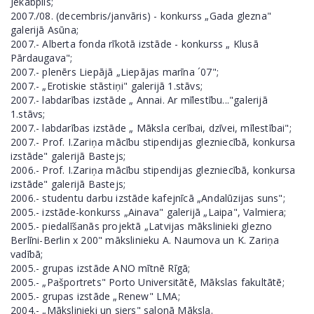
Jēkabpils;
2007./08. (decembris/janvāris) - konkurss „Gada glezna"
galerijā Asūna;
2007.- Alberta fonda rīkotā izstāde - konkurss „ Klusā
Pārdaugava";
2007.- plenērs Liepājā „Liepājas marīna ´07";
2007.- „Erotiskie stāstiņi" galerijā 1.stāvs;
2007.- labdarības izstāde „ Annai. Ar mīlestību..."galerijā
1.stāvs;
2007.- labdarības izstāde „ Māksla cerībai, dzīvei, mīlestībai";
2007.- Prof. I.Zariņa mācību stipendijas glezniecībā, konkursa
izstāde" galerijā Bastejs;
2006.- Prof. I.Zariņa mācību stipendijas glezniecībā, konkursa
izstāde" galerijā Bastejs;
2006.- studentu darbu izstāde kafejnīcā „Andalūzijas suns";
2005.- izstāde-konkurss „Ainava" galerijā „Laipa", Valmiera;
2005.- piedalīšanās projektā „Latvijas mākslinieki glezno
Berlīni-Berlin x 200" mākslinieku A. Naumova un K. Zariņa
vadībā;
2005.- grupas izstāde ANO mītnē Rīgā;
2005.- „Pašportrets" Porto Universitātē, Mākslas fakultātē;
2005.- grupas izstāde „Renew" LMA;
2004.- „Mākslinieki un siers" salonā Māksla.