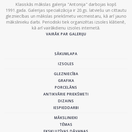
Klasiskās mākslas galerija "Antonija" darbojas kopš
1991.gada. Galerijas specializācija ir 20.gs. latviešu un cittautu
glezniecības un mākslas priekšmetu vecmeistaru, kā arī jauno
mākslinieku darbi. Periodiski tiek organizētas izsoles klātienē,
kā arī vairākdienu izsoles internetā.
VAIRĀK PAR GALERIJU
SĀKUMLAPA
IZSOLES
GLEZNIECĪBA
GRAFIKA
PORCELĀNS
ANTIKVĀRIE PRIEKŠMETI
DIZAINS
IESPIEDDARBI
MĀKSLINIEKI
TĒMAS
EKSKLUZĪVAS DĀVANAS