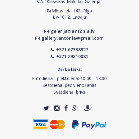
SIA "Klasiskās Mākslas Galerija"
Brīvības iela 142, Rīga
LV-1012, Latvija
galerija@antonia.lv
gallery.antonia@gmail.com
+371 67338927
+371 29210081
Darba laiks:
Pirmdiena - piektdiena: 10:00 - 18:00
Sestdiena: pēc vienošanās
Svētdiena: brīvs