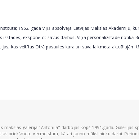
nstitūtā; 1952. gadā viņš absolvēja Latvijas Mākslas Akadēmiju, ku
as izstādēs, eksponējot savus darbus. Viņa personālizstādē notika R
cijas, kas veltītas Otrā pasaules kara un sava laikmeta aktuālajām 
ās mākslas galerija "Antonija" darbojas kopš 1991.gada. Galerijas spec
las priekšmetu vecmeistaru, kā arī jauno mākslinieku darbi. Periodisk