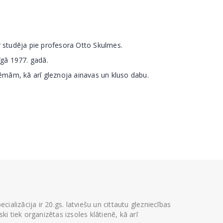
r studēja pie profesora Otto Skulmes.
īgā 1977. gadā.
tēmām, kā arī gleznoja ainavas un kluso dabu.
ializācija ir 20.gs. latviešu un cittautu glezniecības
i tiek organizētas izsoles klātienē, kā arī