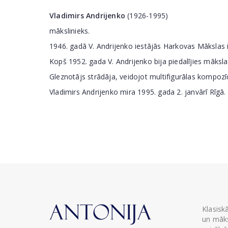
Vladimirs Andrijenko
(1926-1995)
mākslinieks.
1946. gadā V. Andrijenko iestājās Harkovas Mākslas i
Kopš 1952. gada V. Andrijenko bija piedalījies māksl
Gleznotājs strādāja, veidojot multifigurālas kompozī
Vladimirs Andrijenko mira 1995. gada 2. janvārī Rīgā.
Klasisk
un māks