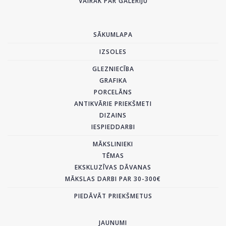
VAIRĀK PAR GALERIJU
SĀKUMLAPA
IZSOLES
GLEZNIECĪBA
GRAFIKA
PORCELĀNS
ANTIKVĀRIE PRIEKŠMETI
DIZAINS
IESPIEDDARBI
MĀKSLINIEKI
TĒMAS
EKSKLUZĪVAS DĀVANAS
MĀKSLAS DARBI PAR 30-300€
PIEDĀVĀT PRIEKŠMETUS
JAUNUMI