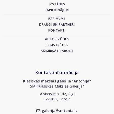
IZSTĀDES
PAPILDINĀJUMI
PAR MUMS
DRAUGI UN PARTNERI
KONTAKTI
AUTORIZĒTIES
REĢISTRĒTIES
AIZMIRSĀT PAROLI?
Kontaktinformācija
Klasiskās mākslas galerija "Antonija"
SIA "Klasiskās Mākslas Galerija"
Brīvības iela 142, Rīga
LV-1012, Latvija
galerija@antonia.lv