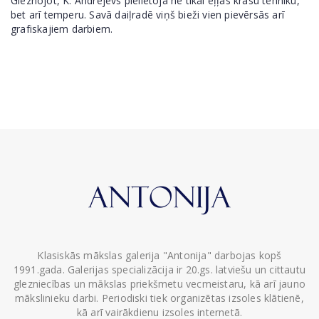
Gleznojot, K. Andrejevs pielietoja ne tikai eļļas krāsu tehniku,
bet arī temperu. Savā daiļradē viņš bieži vien pievērsās arī
grafiskajiem darbiem.
Klasiskās mākslas galerija "Antonija" darbojas kopš
1991.gada. Galerijas specializācija ir 20.gs. latviešu un cittautu
glezniecības un mākslas priekšmetu vecmeistaru, kā arī jauno
mākslinieku darbi. Periodiski tiek organizētas izsoles klātienē,
kā arī vairākdienu izsoles internetā.