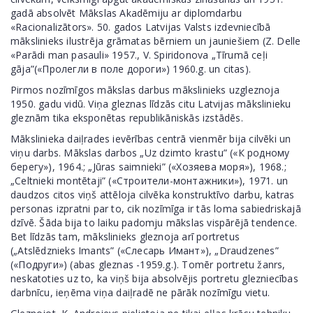
gadā absolvēt Mākslas Akadēmiju ar diplomdarbu
«Racionalizātors». 50. gados Latvijas Valsts izdevniecībā
mākslinieks ilustrēja grāmatas bērniem un jauniešiem (Z. Delle
«Parādi man pasauli» 1957., V. Spiridonova „Tīrumā ceļi
gāja”(«Пролегли в поле дороги») 1960.g. un citas).
Pirmos nozīmīgos mākslas darbus mākslinieks uzgleznoja
1950. gadu vidū. Viņa gleznas līdzās citu Latvijas mākslinieku
gleznām tika eksponētas republikāniskās izstādēs.
Mākslinieka daiļrades ievērības centrā vienmēr bija cilvēki un
viņu darbs. Mākslas darbos „Uz dzimto krastu” («К родному
берегу»), 1964.; „Jūras saimnieki” («Хозяева моря»), 1968.;
„Celtnieki montētaji” («Строители-монтажники»), 1971. un
daudzos citos viņš attēloja cilvēka konstruktīvo darbu, katras
personas izpratni par to, cik nozīmīga ir tās loma sabiedriskajā
dzīvē. Šāda bija to laiku padomju mākslas vispārējā tendence.
Bet līdzās tam, mākslinieks gleznoja arī portretus
(„Atslēdznieks Imants” («Слесарь Имант»), „Draudzenes”
(«Подруги») (abas gleznas -1959.g.). Tomēr portretu žanrs,
neskatoties uz to, ka viņš bija absolvējis portretu glezniecības
darbnīcu, ieņēma viņa daiļradē ne pārāk nozīmīgu vietu.