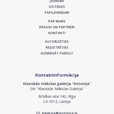
JAUNUMI
IZSTĀDES
PAPILDINĀJUMI
PAR MUMS
DRAUGI UN PARTNERI
KONTAKTI
AUTORIZĒTIES
REĢISTRĒTIES
AIZMIRSĀT PAROLI?
Kontaktinformācija
Klasiskās mākslas galerija "Antonija"
SIA "Klasiskās Mākslas Galerija"
Brīvības iela 142, Rīga
LV-1012, Latvija
galerija@antonia.lv