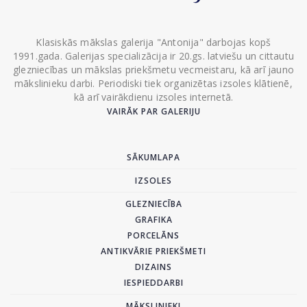
Klasiskās mākslas galerija "Antonija" darbojas kopš
1991.gada. Galerijas specializācija ir 20.gs. latviešu un cittautu
glezniecības un mākslas priekšmetu vecmeistaru, kā arī jauno
mākslinieku darbi. Periodiski tiek organizētas izsoles klātienē,
kā arī vairākdienu izsoles internetā.
VAIRĀK PAR GALERIJU
SĀKUMLAPA
IZSOLES
GLEZNIECĪBA
GRAFIKA
PORCELĀNS
ANTIKVĀRIE PRIEKŠMETI
DIZAINS
IESPIEDDARBI
MĀKSLINIEKI