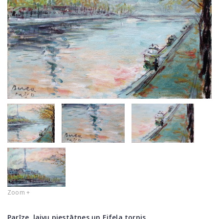
Zoom +
Parīze, laivu piestātnes un Eifeļa tornis