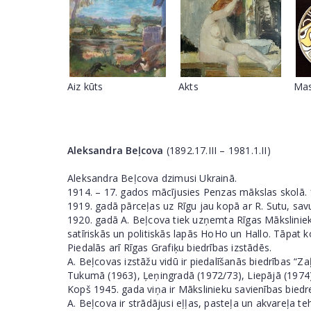
Aiz kūts
Akts
Ma
Aleksandra Beļcova
(1892.17.III – 1981.1.II)
Aleksandra Beļcova dzimusi Ukrainā.
1914. – 17. gados mācījusies Penzas mākslas skolā. 
1919. gadā pārceļas uz Rīgu jau kopā ar R. Sutu, savu
1920. gadā A. Beļcova tiek uzņemta Rīgas Mākslinieku
satīriskās un politiskās lapās HoHo un Hallo. Tāpat
Piedalās arī Rīgas Grafiķu biedrības izstādēs.
A. Beļcovas izstāžu vidū ir piedalīšanās biedrības “Z
Tukumā (1963), Ļeņingradā (1972/73), Liepājā (1974)
Kopš 1945. gada viņa ir Mākslinieku savienības biedr
A. Beļcova ir strādājusi eļļas, pasteļa un akvareļa