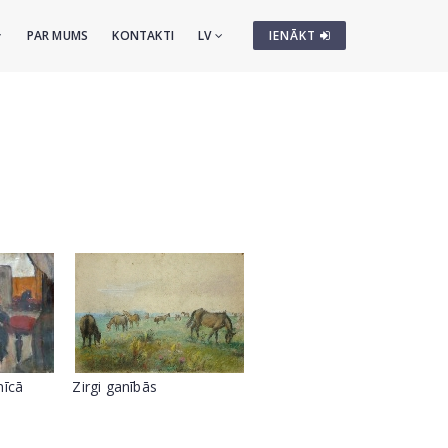
PAR MUMS
KONTAKTI
LV
IENĀKT
nīcā
Zirgi ganībās