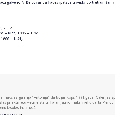
taču galveno A. Beļcovas daiļrades īpatsvaru veido portreti un žanrv
a, 2002.
ns – Rīga, 1995 – 1. sēj.
1988 – 1. sēj.
ās mākslas galerija "Antonija" darbojas kopš 1991.gada. Galerijas spec
las priekšmetu vecmeistaru, kā arī jauno mākslinieku darbi. Periodisk
ienu izsoles internetā.