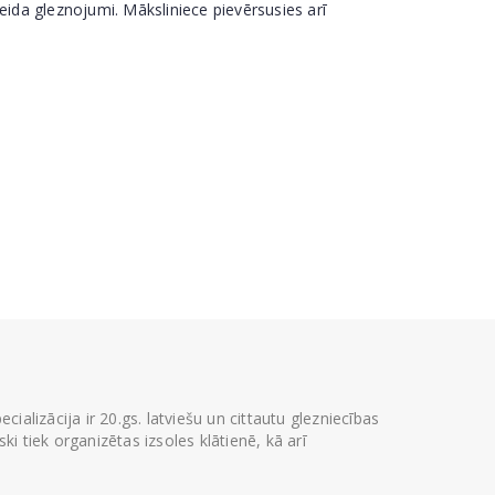
eida gleznojumi. Māksliniece pievērsusies arī
ializācija ir 20.gs. latviešu un cittautu glezniecības
i tiek organizētas izsoles klātienē, kā arī