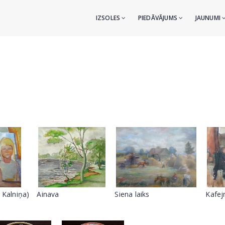
IZSOLES
PIEDĀVĀJUMS
JAUNUMI
 Kalniņa)
Ainava
Siena laiks
Kafej