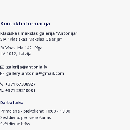
Kontaktinformācija
Klasiskās mākslas galerija "Antonija"
SIA "Klasiskās Mākslas Galerija"
Brīvības iela 142, Rīga
LV-1012, Latvija
galerija@antonia.lv
gallery.antonia@gmail.com
+371 67338927
+371 29210081
Darba laiks:
Pirmdiena - piektdiena: 10:00 - 18:00
Sestdiena: pēc vienošanās
Svētdiena: brīvs