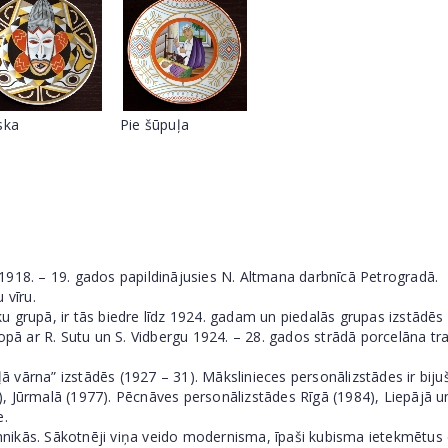
ska
Pie šūpuļa
1918. – 19. gados papildinājusies N. Altmana darbnīcā Petrogradā.
 vīru.
 grupā, ir tās biedre līdz 1924. gadam un piedalās grupas izstādēs (
 kopā ar R. Sutu un S. Vidbergu 1924. – 28. gados strādā porcelāna
aļā vārna” izstādēs (1927 – 31). Mākslinieces personālizstādes ir bij
, Jūrmalā (1977). Pēcnāves personālizstādes Rīgā (1984), Liepājā 
e.
 tehnikās. Sākotnēji viņa veido modernisma, īpaši kubisma ietekmēt