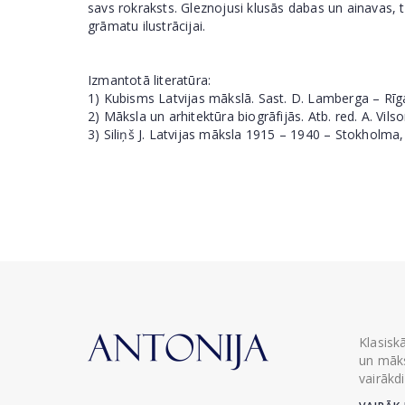
savs rokraksts. Gleznojusi klusās dabas un ainavas, 
grāmatu ilustrācijai.
Izmantotā literatūra:
1) Kubisms Latvijas mākslā. Sast. D. Lamberga – Rīg
2) Māksla un arhitektūra biogrāfijās. Atb. red. A. Vilso
3) Siliņš J. Latvijas māksla 1915 – 1940 – Stokholma, 
Klasisk
un māks
vairākd