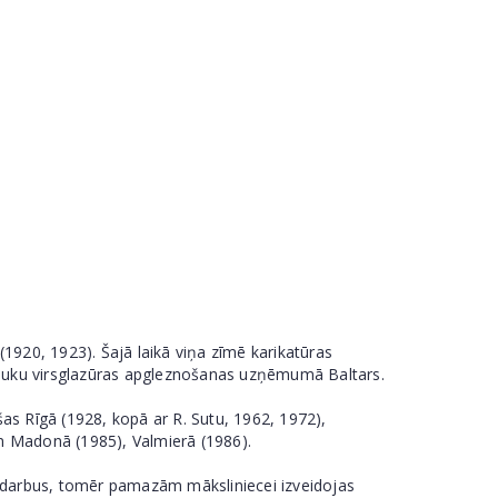
1920, 1923). Šajā laikā viņa zīmē karikatūras
 trauku virsglazūras apgleznošanas uzņēmumā Baltars.
ušas Rīgā (1928, kopā ar R. Sutu, 1962, 1972),
un Madonā (1985), Valmierā (1986).
us darbus, tomēr pamazām māksliniecei izveidojas