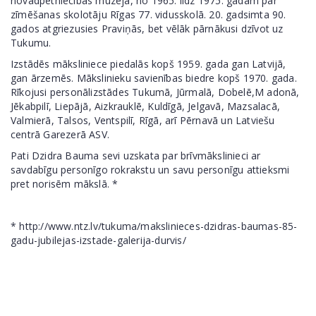
novadpētniecības muzejā, no 1965. līdz 1975. gadam par
zīmēšanas skolotāju Rīgas 77. vidusskolā. 20. gadsimta 90.
gados atgriezusies Praviņās, bet vēlāk pārnākusi dzīvot uz
Tukumu.
Izstādēs māksliniece piedalās kopš 1959. gada gan Latvijā,
gan ārzemēs. Mākslinieku savienības biedre kopš 1970. gada.
Rīkojusi personālizstādes Tukumā, Jūrmalā, Dobelē,M adonā,
Jēkabpilī, Liepājā, Aizkrauklē, Kuldīgā, Jelgavā, Mazsalacā,
Valmierā, Talsos, Ventspilī, Rīgā, arī Pērnavā un Latviešu
centrā Garezerā ASV.
Pati Dzidra Bauma sevi uzskata par brīvmākslinieci ar
savdabīgu personīgo rokrakstu un savu personīgu attieksmi
pret norisēm mākslā. *
* http://www.ntz.lv/tukuma/makslinieces-dzidras-baumas-85-
gadu-jubilejas-izstade-galerija-durvis/