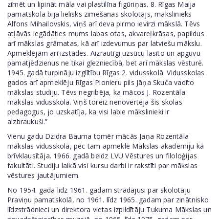
zīmēt un lipināt māla vai plastilīna figūriņas. 8. Rīgas Maija
pamatskolā bija lielisks zīmēšanas skolotājs, mākslinieks
Alfons Mihailovskis, viņš arī deva pirmo ievirzi mākslā. Tēvs
atļāvās iegādāties mums labas otas, akvareļkrāsas, papildus
arī mākslas grāmatas, kā arī izdevumus par latviešu mākslu.
Apmeklējām arī izstādes. Aizrautīgi uzsūcu lasīto un apguvu
pamatjēdzienus ne tikai glezniecībā, bet arī mākslas vēsturē.
1945. gadā turpināju izglītību Rīgas 2. vidusskolā. Vidusskolas
gados arī apmeklēju Rīgas Pionieru pils Jāņa Skuča vadīto
mākslas studiju. Tēvs negribēja, ka mācos J. Rozentāla
mākslas vidusskolā. Viņš toreiz nenovērtēja šīs skolas
pedagogus, jo uzskatīja, ka visi labie mākslinieki ir
aizbraukuši.”
Vienu gadu Dzidra Bauma tomēr mācās Jaņa Rozentāla
mākslas vidusskolā, pēc tam apmeklē Mākslas akadēmiju kā
brīvklausītāja. 1966. gadā beidz LVU Vēstures un filoloģijas
fakultāti. Studiju laikā visi kursu darbi ir rakstīti par mākslas
vēstures jautājumiem.
No 1954. gada līdz 1961. gadam strādājusi par skolotāju
Praviņu pamatskolā, no 1961. līdz 1965. gadam par zinātnisko
līdzstrādnieci un direktora vietas izpildītāju Tukuma Mākslas un