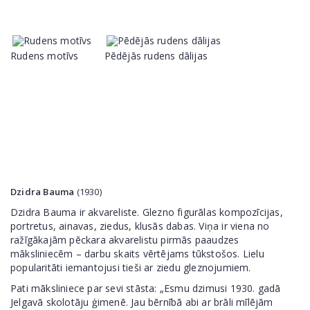
Rudens motīvs
Pēdējās rudens dālijas
Dzidra Bauma
(1930)
Dzidra Bauma ir akvareliste. Glezno figurālas kompozīcijas,
portretus, ainavas, ziedus, klusās dabas. Viņa ir viena no
ražīgākajām pēckara akvarelistu pirmās paaudzes
māksliniecēm – darbu skaits vērtējams tūkstošos. Lielu
popularitāti iemantojusi tieši ar ziedu gleznojumiem.
Pati māksliniece par sevi stāsta: „Esmu dzimusi 1930. gadā
Jelgavā skolotāju ģimenē. Jau bērnībā abi ar brāli mīlējām