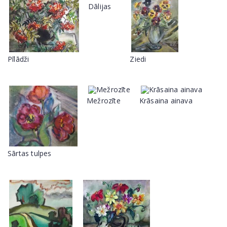
Dālijas
Pīlādži
Ziedi
Mežrozīte
Krāsaina ainava
Sārtas tulpes