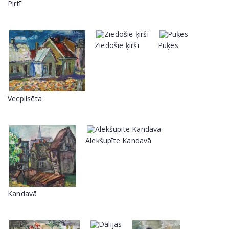
Pirtī
Ziedošie ķirši
Puķes
Vecpilsēta
Alekšupīte Kandavā
Kandavā