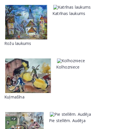
Katrīnas laukums
Rožu laukums
Kolhozniece
Kuļmašīna
Pie stellēm. Audēja