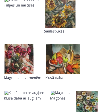
Tulpes un narcises
Saulespuķes
Magones ar zemenēm
Klusā daba
Klusā daba ar augļiem
Magones