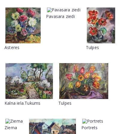
Pavasara ziedi
Asteres
Tulpes
Kalna iela.Tukums
Tulpes
Ziema
Portrets