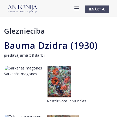
IENĀKT
Glezniecība
Bauma Dzidra (1930)
piedāvājumā 58 darbi
Sarkanās magones
Neizdzīvotā Jāņu nakts