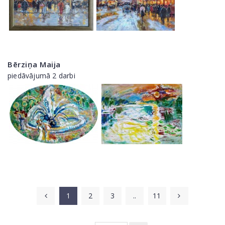
Bērziņa Maija
piedāvājumā 2 darbi
1
2
3
..
11