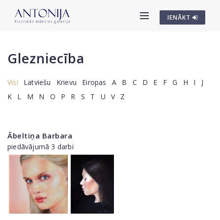
IENĀKT
Glezniecība
Visi
Latviešu
Krievu
Eiropas
A
B
C
D
E
F
G
H
I
J
K
L
M
N
O
P
R
S
T
U
V
Z
Ābeltiņa Barbara
piedāvājumā 3 darbi