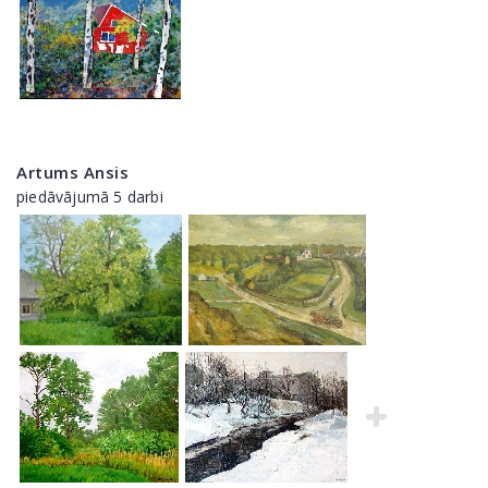
Artums Ansis
piedāvājumā 5 darbi