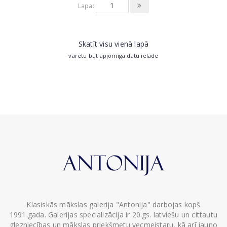
Lapa:
Skatīt visu vienā lapā
varētu būt apjomīga datu ielāde
Klasiskās mākslas galerija "Antonija" darbojas kopš
1991.gada. Galerijas specializācija ir 20.gs. latviešu un cittautu
glezniecības un mākslas priekšmetu vecmeistaru, kā arī jauno