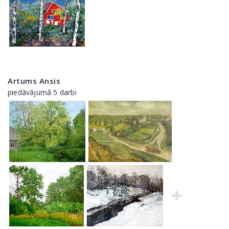
Artums Ansis
piedāvājumā 5 darbi