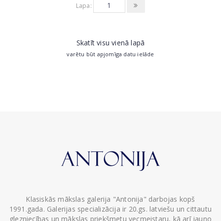
Lapa:
Skatīt visu vienā lapā
varētu būt apjomīga datu ielāde
Klasiskās mākslas galerija "Antonija" darbojas kopš
1991.gada. Galerijas specializācija ir 20.gs. latviešu un cittautu
glezniecības un mākslas priekšmetu vecmeistaru, kā arī jauno