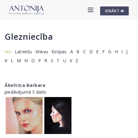
IENĀKT
Glezniecība
Visi
Latviešu
Krievu
Eiropas
A
B
C
D
E
F
G
H
I
J
K
L
M
N
O
P
R
S
T
U
V
Z
Ābeltiņa Barbara
piedāvājumā 3 darbi