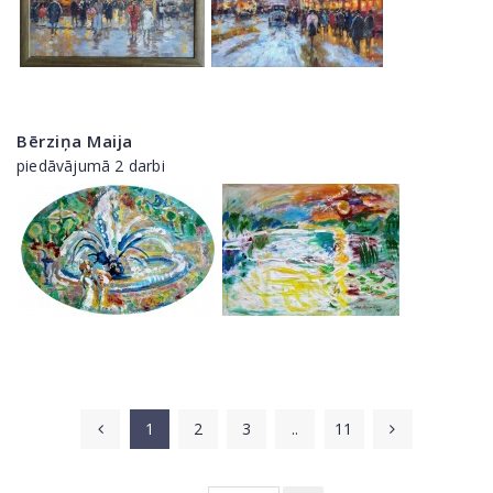
Bērziņa Maija
piedāvājumā 2 darbi
1
2
3
..
11