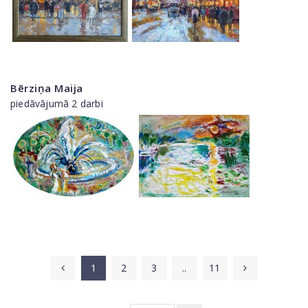
Bērziņa Maija
piedāvājumā 2 darbi
1
2
3
..
11