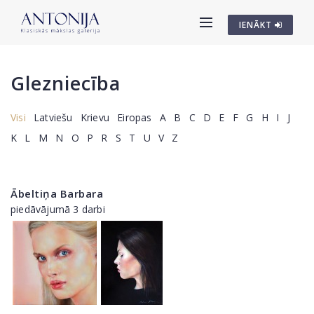
IENĀKT
Glezniecība
Visi
Latviešu
Krievu
Eiropas
A
B
C
D
E
F
G
H
I
J
K
L
M
N
O
P
R
S
T
U
V
Z
Ābeltiņa Barbara
piedāvājumā 3 darbi