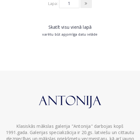
Lapa:
Skatīt visu vienā lapā
varētu būt apjomīga datu ielāde
Klasiskās mākslas galerija "Antonija" darbojas kopš
1991.gada. Galerijas specializācija ir 20.gs. latviešu un cittautu
glezniecības un mākslas priekšmetu vecmeistaru, kā arī jauno