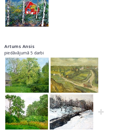
Artums Ansis
piedāvājumā 5 darbi