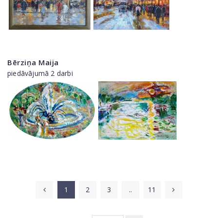
Bērziņa Maija
piedāvājumā 2 darbi
1
2
3
..
11