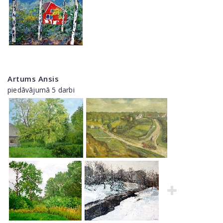
Artums Ansis
piedāvājumā 5 darbi