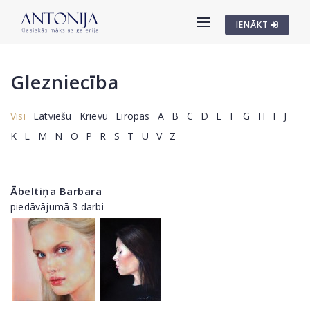
IENĀKT
Glezniecība
Visi
Latviešu
Krievu
Eiropas
A
B
C
D
E
F
G
H
I
J
K
L
M
N
O
P
R
S
T
U
V
Z
Ābeltiņa Barbara
piedāvājumā 3 darbi