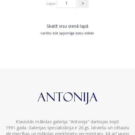
Lapa:
Skatīt visu vienā lapā
varētu būt apjomīga datu ielāde
Klasiskās mākslas galerija "Antonija" darbojas kopš
1991.gada. Galerijas specializācija ir 20.gs. latviešu un cittautu
glezniecības un mākslas priekšmetu vecmeistaru, kā arī jauno