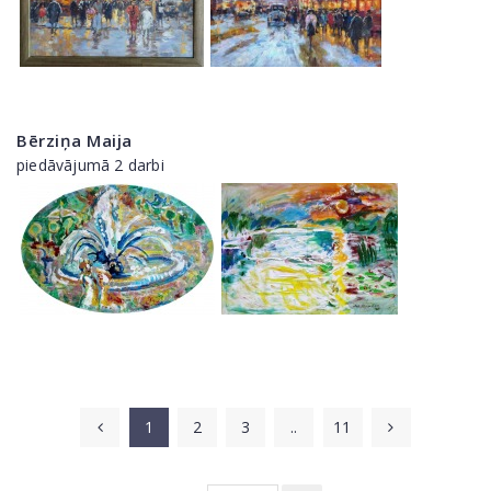
Bērziņa Maija
piedāvājumā 2 darbi
1
2
3
..
11