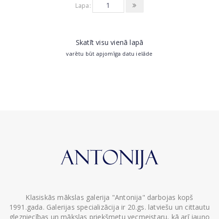
Lapa:
Skatīt visu vienā lapā
varētu būt apjomīga datu ielāde
Klasiskās mākslas galerija "Antonija" darbojas kopš
1991.gada. Galerijas specializācija ir 20.gs. latviešu un cittautu
glezniecības un mākslas priekšmetu vecmeistaru, kā arī jauno