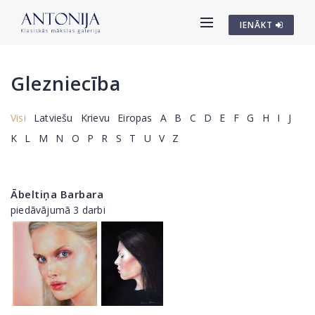
IENĀKT
Glezniecība
Visi
Latviešu
Krievu
Eiropas
A
B
C
D
E
F
G
H
I
J
K
L
M
N
O
P
R
S
T
U
V
Z
Ābeltiņa Barbara
piedāvājumā 3 darbi