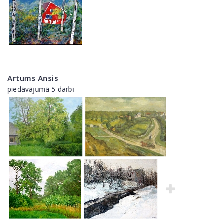
Artums Ansis
piedāvājumā 5 darbi