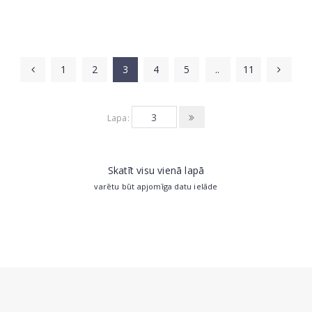
1
2
3
4
5
..
11
Lapa:
Skatīt visu vienā lapā
varētu būt apjomīga datu ielāde