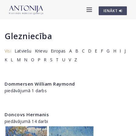
IENĀKT
Glezniecība
Visi
Latviešu
Krievu
Eiropas
A
B
C
D
E
F
G
H
I
J
K
L
M
N
O
P
R
S
T
U
V
Z
Dommersen William Raymond
piedāvājumā 1 darbs
Doncovs Hermanis
piedāvājumā 14 darbi