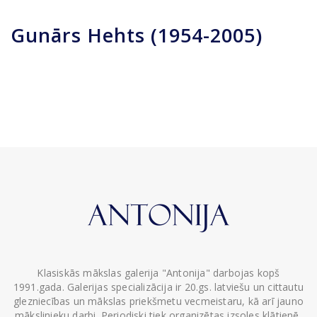
Gunārs Hehts (1954-2005)
Klasiskās mākslas galerija "Antonija" darbojas kopš
1991.gada. Galerijas specializācija ir 20.gs. latviešu un cittautu
glezniecības un mākslas priekšmetu vecmeistaru, kā arī jauno
mākslinieku darbi. Periodiski tiek organizētas izsoles klātienē,