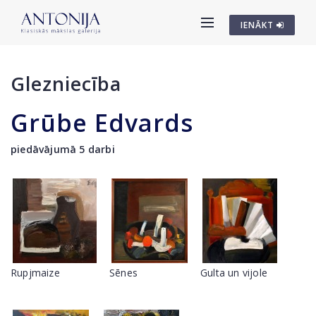
IENĀKT
Glezniecība
Grūbe Edvards
piedāvājumā 5 darbi
Rupjmaize
Sēnes
Gulta un vijole