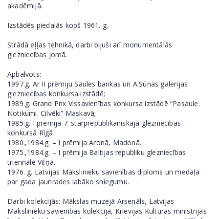
akadēmijā.
Izstādēs piedalās kopš 1961. g.
Strādā eļļas tehnikā, darbi bijuši arī monumentālās
glezniecības jomā.
Apbalvots:
1997.g. Ar II prēmiju Saules bankas un A.Sūnas galerijas
glezniecības konkursa izstādē;
1989.g. Grand Prix Vissavienības konkursa izstādē “Pasaule.
Notikumi. Cilvēki” Maskavā;
1985.g. I prēmija 7. starprepublikāniskajā glezniecības
konkursā Rīgā.
1980.,1984.g. – I prēmija Aronā, Madonā.
1975.,1984.g. – I prēmija Baltijas republiku glezniecības
triennālē Viļņā.
1976. g. Latvijas Mākslinieku savienības diploms un medaļa
par gada jaunrades labāko sniegumu.
Darbi kolekcijās: Mākslas muzejā Arsenāls, Latvijas
Mākslinieku savienības kolekcijā, Krievijas Kultūras ministrijas