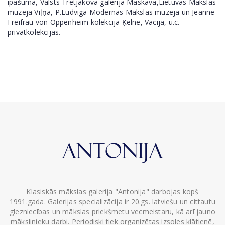
īpašumā, Valsts Tretjakova galerijā Maskavā,Lietuvas Mākslas
muzejā Viļņā, P.Ludviga Modernās Mākslas muzejā un Jeanne
Freifrau von Oppenheim kolekcijā Ķelnē, Vācijā, u.c.
privātkolekcijās.
Klasiskās mākslas galerija "Antonija" darbojas kopš
1991.gada. Galerijas specializācija ir 20.gs. latviešu un cittautu
glezniecības un mākslas priekšmetu vecmeistaru, kā arī jauno
mākslinieku darbi. Periodiski tiek organizētas izsoles klātienē,