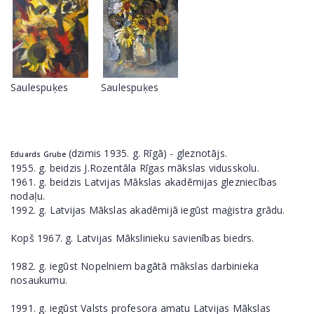
Saulespuķes
Saulespuķes
(dzimis 1935. g. Rīgā) - gleznotājs.
Eduards Grube
1955. g. beidzis J.Rozentāla Rīgas mākslas vidusskolu.
1961. g. beidzis Latvijas Mākslas akadēmijas glezniecības
nodaļu.
1992. g. Latvijas Mākslas akadēmijā iegūst maģistra grādu.
Kopš 1967. g. Latvijas Mākslinieku savienības biedrs.
1982. g. iegūst Nopelniem bagātā mākslas darbinieka
nosaukumu.
1991. g. iegūst Valsts profesora amatu Latvijas Mākslas