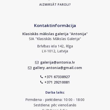
AIZMIRSĀT PAROLI?
Kontaktinformācija
Klasiskās mākslas galerija "Antonija"
SIA "Klasiskās Mākslas Galerija"
Brīvības iela 142, Rīga
LV-1012, Latvija
galerija@antonia.lv
gallery.antonia@gmail.com
+371 67338927
+371 29210081
Darba laiks:
Pirmdiena - piektdiena: 10:00 - 18:00
Sestdiena: pēc vienošanās