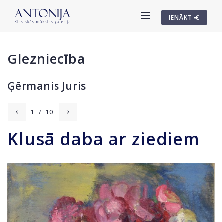
IENĀKT
Glezniecība
Ģērmanis Juris
1
/
10
Klusā daba ar ziediem