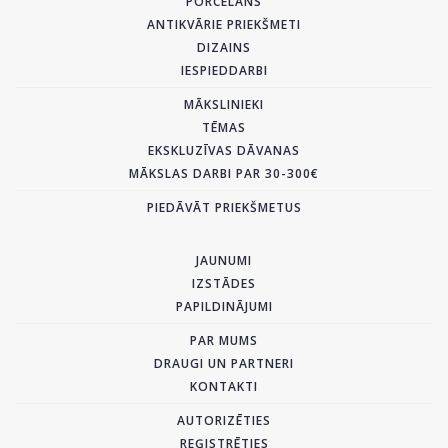
PORCELĀNS
ANTIKVĀRIE PRIEKŠMETI
DIZAINS
IESPIEDDARBI
MĀKSLINIEKI
TĒMAS
EKSKLUZĪVAS DĀVANAS
MĀKSLAS DARBI PAR 30-300€
PIEDĀVĀT PRIEKŠMETUS
JAUNUMI
IZSTĀDES
PAPILDINĀJUMI
PAR MUMS
DRAUGI UN PARTNERI
KONTAKTI
AUTORIZĒTIES
REĢISTRĒTIES