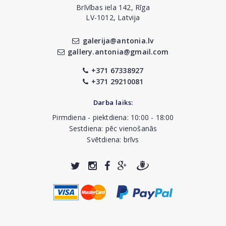
Brīvības iela 142, Rīga
LV-1012, Latvija
galerija@antonia.lv
gallery.antonia@gmail.com
+371 67338927
+371 29210081
Darba laiks:
Pirmdiena - piektdiena: 10:00 - 18:00
Sestdiena: pēc vienošanās
Svētdiena: brīvs