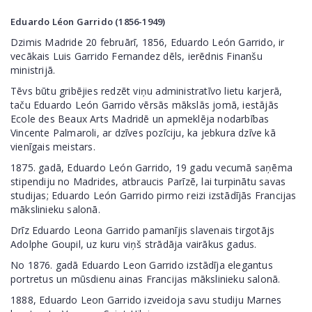
Eduardo Léon Garrido
(1856-1949)
Dzimis Madride 20 februārī, 1856, Eduardo León Garrido, ir
vecākais Luis Garrido Fernandez dēls, ierēdnis Finanšu
ministrijā.
Tēvs būtu gribējies redzēt viņu administratīvo lietu karjerā,
taču Eduardo León Garrido vērsās mākslās jomā, iestājās
Ecole des Beaux Arts Madridē un apmeklēja nodarbības
Vincente Palmaroli, ar dzīves pozīciju, ka jebkura dzīve kā
vienīgais meistars.
1875. gadā, Eduardo León Garrido, 19 gadu vecumā saņēma
stipendiju no Madrides, atbraucis Parīzē, lai turpinātu savas
studijas; Eduardo León Garrido pirmo reizi izstādījās Francijas
mākslinieku salonā.
Drīz Eduardo Leona Garrido pamanījis slavenais tirgotājs
Adolphe Goupil, uz kuru viņš strādāja vairākus gadus.
No 1876. gadā Eduardo Leon Garrido izstādīja elegantus
portretus un mūsdienu ainas Francijas mākslinieku salonā.
1888, Eduardo Leon Garrido izveidoja savu studiju Marnes