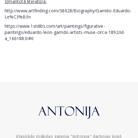
Izmantotā literatūra:
http://www.artfinding.com/38628/Biography/Garrido-Eduardo-
Le%C3%B3n
https://www.1stdibs.com/art/paintings/figurative-
paintings/eduardo-leon-garrido-artists-muse-circa-1892/id-
a_1661883/#0
Klasiskās mākslas galerija "Antonija" darbojas kopš