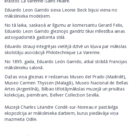
krastos La Varenne-Saint-Hilaire.
Eduardo Leon Garrido sieva Leonie Beck bijusi viena no
mākslinieka modeļiem.
No tā laika, saskaņā ar līgumu ar komersantu Gerard Felix,
Eduardo Leon Garrido gleznojis gandrīz tikai mīlestība ainas
astoņpadsmitā gadsimta stilā.
Eduardo strauji integrējas vietējā dzīvē un kļuva par mākslas
skolotāju asociācijā Philotechnique La Varenne.
No 1895. gada, Eduardo León Garrido, atkal strādā Francijas
mākslinieku salonā.
Dažas viņa gleznas ir redzamas Museo del Prado (Madridē),
Museo Carmen Thyssen (Malagā), Museo Nacional de Bellas
Artes (Argentīnā), Bilbao tēlotājmākslas muzejā un privātas
kolekcijas, piemēram, Bellver Collection Sevilla.
Muzejā Charles Léandre Condé-sur-Noireau ir pastāvīga
ekspozīcija ar mākslinieka darbiem, kurus piedāvāja viņa
mazmeita Odile.