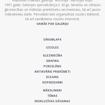
Klasiskās mākslas galerija "Antonija" darbojas kopš
1991.gada. Galerijas specializācija ir 20.gs. latviešu un cittautu
glezniecības un mākslas priekšmetu vecmeistaru, kā arī jauno
mākslinieku darbi. Periodiski tiek organizētas izsoles klātienē,
kā arī vairākdienu izsoles internetā.
VAIRĀK PAR GALERIJU
SĀKUMLAPA
IZSOLES
GLEZNIECĪBA
GRAFIKA
PORCELĀNS
ANTIKVĀRIE PRIEKŠMETI
DIZAINS
IESPIEDDARBI
MĀKSLINIEKI
TĒMAS
EKSKLUZĪVAS DĀVANAS