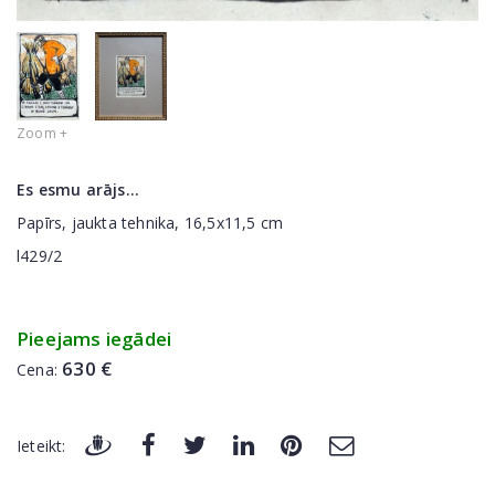
Zoom +
Es esmu arājs...
Papīrs, jaukta tehnika, 16,5x11,5 cm
l429/2
Pieejams iegādei
630 €
Cena:
Ieteikt: