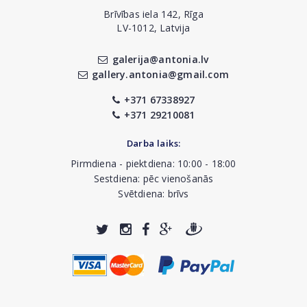
Brīvības iela 142, Rīga
LV-1012, Latvija
galerija@antonia.lv
gallery.antonia@gmail.com
+371 67338927
+371 29210081
Darba laiks:
Pirmdiena - piektdiena: 10:00 - 18:00
Sestdiena: pēc vienošanās
Svētdiena: brīvs