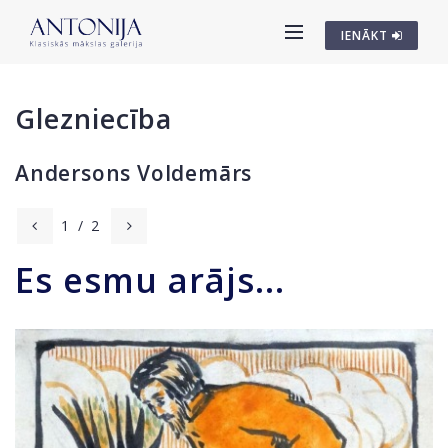
IENĀKT
Glezniecība
Andersons Voldemārs
1
/
2
Es esmu arājs...