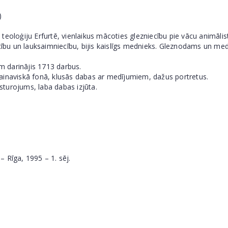
)
eoloģiju Erfurtē, vienlaikus mācoties glezniecību pie vācu animālist
iecību un lauksaimniecību, bijis kaislīgs mednieks. Gleznodams un 
em darinājis 1713 darbus.
ainaviskā fonā, klusās dabas ar medījumiem, dažus portretus.
ksturojums, laba dabas izjūta.
 – Rīga, 1995 – 1. sēj.