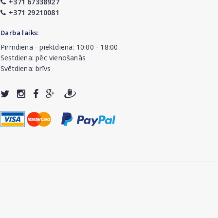
+371 67338927
+371 29210081
Darba laiks:
Pirmdiena - piektdiena: 10:00 - 18:00
Sestdiena: pēc vienošanās
Svētdiena: brīvs