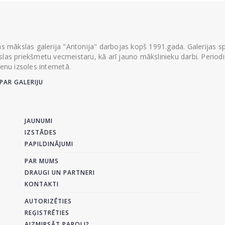
ās mākslas galerija "Antonija" darbojas kopš 1991.gada. Galerijas spec
las priekšmetu vecmeistaru, kā arī jauno mākslinieku darbi. Periodisk
ienu izsoles internetā.
PAR GALERIJU
JAUNUMI
IZSTĀDES
PAPILDINĀJUMI
PAR MUMS
DRAUGI UN PARTNERI
KONTAKTI
AUTORIZĒTIES
REĢISTRĒTIES
AIZMIRSĀT PAROLI?