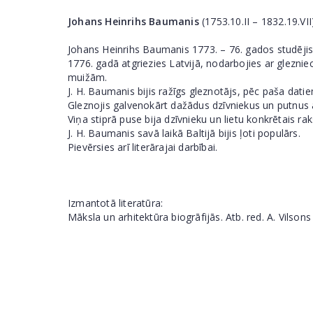
Johans Heinrihs Baumanis
(1753.10.II – 1832.19.VII
Johans Heinrihs Baumanis 1773. – 76. gados studējis t
1776. gadā atgriezies Latvijā, nodarbojies ar glezn
muižām.
J. H. Baumanis bijis ražīgs gleznotājs, pēc paša dati
Gleznojis galvenokārt dažādus dzīvniekus un putnus 
Viņa stiprā puse bija dzīvnieku un lietu konkrētais ra
J. H. Baumanis savā laikā Baltijā bijis ļoti populārs.
Pievērsies arī literārajai darbībai.
Izmantotā literatūra:
Māksla un arhitektūra biogrāfijās. Atb. red. A. Vilsons