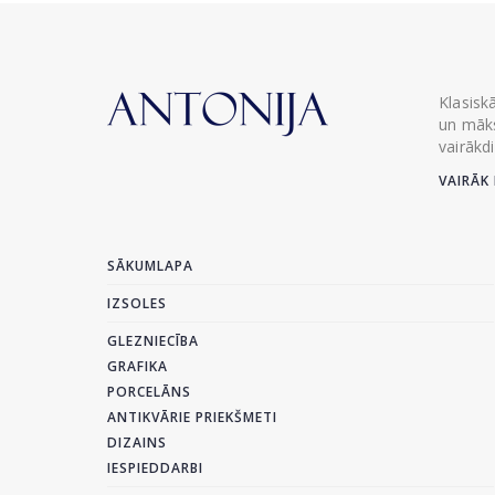
Klasisk
un māks
vairākd
VAIRĀK 
SĀKUMLAPA
IZSOLES
GLEZNIECĪBA
GRAFIKA
PORCELĀNS
ANTIKVĀRIE PRIEKŠMETI
DIZAINS
IESPIEDDARBI