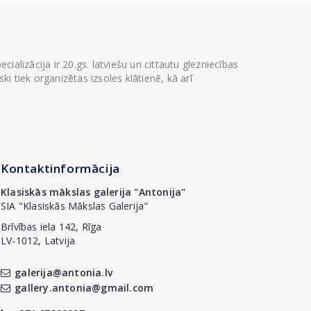
ializācija ir 20.gs. latviešu un cittautu glezniecības
i tiek organizētas izsoles klātienē, kā arī
Kontaktinformācija
Klasiskās mākslas galerija "Antonija"
SIA "Klasiskās Mākslas Galerija"
Brīvības iela 142, Rīga
LV-1012, Latvija
galerija@antonia.lv
gallery.antonia@gmail.com