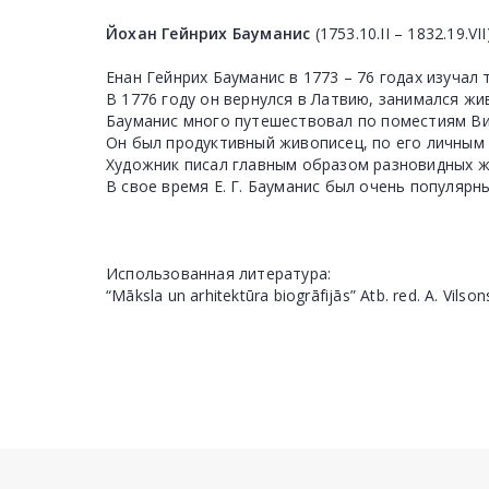
Йохан Гейнрих Бауманис
(1753.10.II – 1832.19.VII
Енан Гейнрих Бауманис в 1773 – 76 годах изучал
В 1776 году он вернулся в Латвию, занимался ж
Бауманис много путешествовал по поместиям Ви
Он был продуктивный живописец, по его личным 
Художник писал главным образом разновидных ж
В свое время Е. Г. Бауманис был очень популярн
Использованная литература:
“Māksla un arhitektūra biogrāfijās” Atb. red. A. Vilson