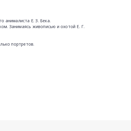
о анималиста Е. З. Бека.
ом. Занимаясь живописью и охотой Е. Г.
лько портретов.