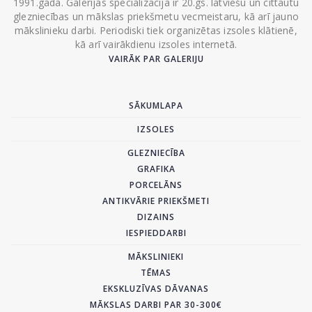
1991.gada. Galerijas specializācija ir 20.gs. latviešu un cittautu
glezniecības un mākslas priekšmetu vecmeistaru, kā arī jauno
mākslinieku darbi. Periodiski tiek organizētas izsoles klātienē,
kā arī vairākdienu izsoles internetā.
VAIRĀK PAR GALERIJU
SĀKUMLAPA
IZSOLES
GLEZNIECĪBA
GRAFIKA
PORCELĀNS
ANTIKVĀRIE PRIEKŠMETI
DIZAINS
IESPIEDDARBI
MĀKSLINIEKI
TĒMAS
EKSKLUZĪVAS DĀVANAS
MĀKSLAS DARBI PAR 30-300€