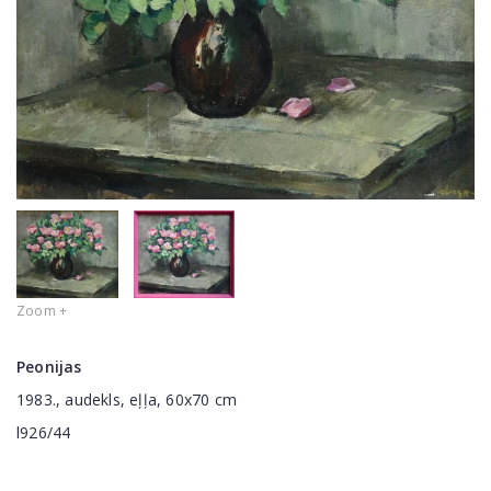
Zoom +
Peonijas
1983., audekls, eļļa, 60x70 cm
l926/44