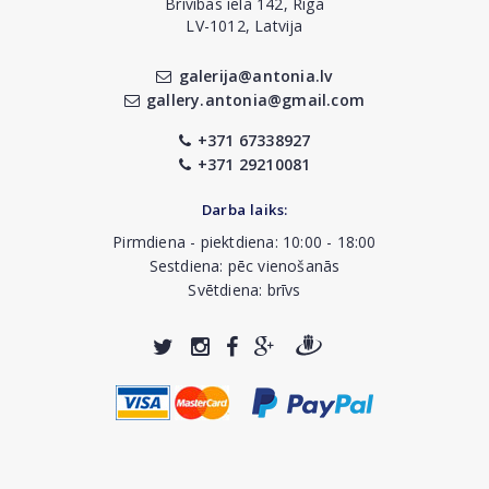
Brīvības iela 142, Rīga
LV-1012, Latvija
galerija@antonia.lv
gallery.antonia@gmail.com
+371 67338927
+371 29210081
Darba laiks:
Pirmdiena - piektdiena: 10:00 - 18:00
Sestdiena: pēc vienošanās
Svētdiena: brīvs