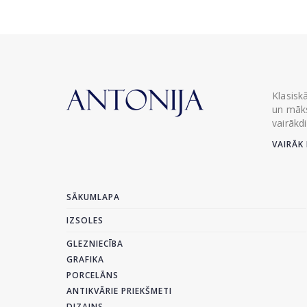
Klasisk
un māks
vairākd
VAIRĀK 
SĀKUMLAPA
IZSOLES
GLEZNIECĪBA
GRAFIKA
PORCELĀNS
ANTIKVĀRIE PRIEKŠMETI
DIZAINS