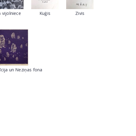
 vijolniece
Kuģis
Zivis
īcija un Neziņas fona