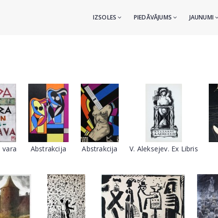
IZSOLES
PIEDĀVĀJUMS
JAUNUMI
 vara
Abstrakcija
Abstrakcija
V. Aleksejev. Ex Libris