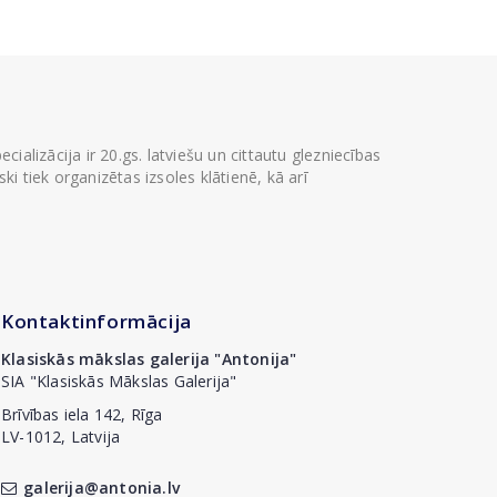
ializācija ir 20.gs. latviešu un cittautu glezniecības
i tiek organizētas izsoles klātienē, kā arī
Kontaktinformācija
Klasiskās mākslas galerija "Antonija"
SIA "Klasiskās Mākslas Galerija"
Brīvības iela 142, Rīga
LV-1012, Latvija
galerija@antonia.lv