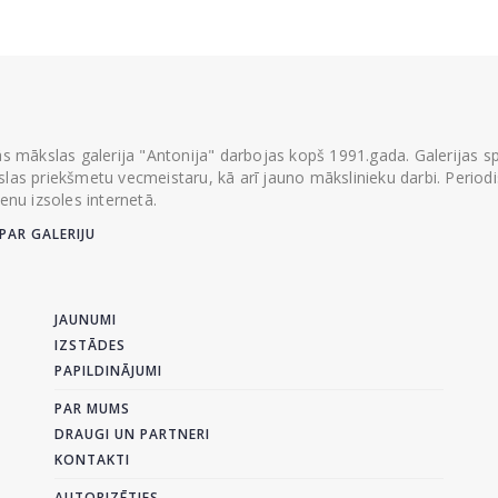
ās mākslas galerija "Antonija" darbojas kopš 1991.gada. Galerijas spec
las priekšmetu vecmeistaru, kā arī jauno mākslinieku darbi. Periodisk
ienu izsoles internetā.
PAR GALERIJU
JAUNUMI
IZSTĀDES
PAPILDINĀJUMI
PAR MUMS
DRAUGI UN PARTNERI
KONTAKTI
AUTORIZĒTIES