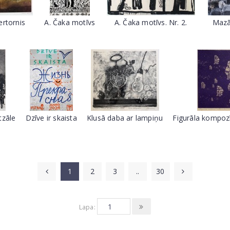
ertornis
A. Čaka motīvs
A. Čaka motīvs. Nr. 2.
Mazā
tzāle
Dzīve ir skaista
Klusā daba ar lampiņu
Figurāla kompoz
1
2
3
..
30
Lapa: