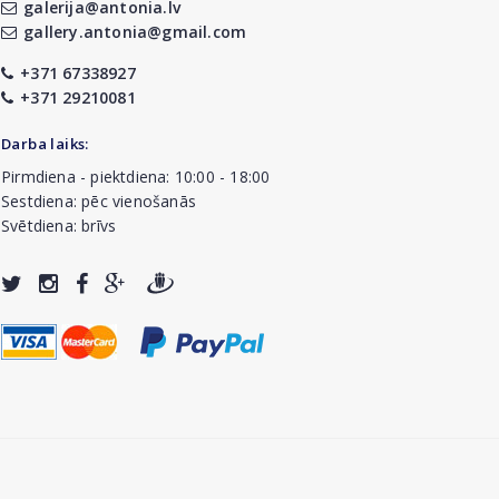
galerija@antonia.lv
gallery.antonia@gmail.com
+371 67338927
+371 29210081
Darba laiks:
Pirmdiena - piektdiena: 10:00 - 18:00
Sestdiena: pēc vienošanās
Svētdiena: brīvs