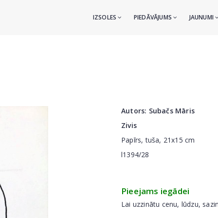
IZSOLES
PIEDĀVĀJUMS
JAUNUMI
Autors:
Subačs Māris
Zivis
Papīrs, tuša, 21x15 cm
l1394/28
Pieejams iegādei
Lai uzzinātu cenu, lūdzu, sazi