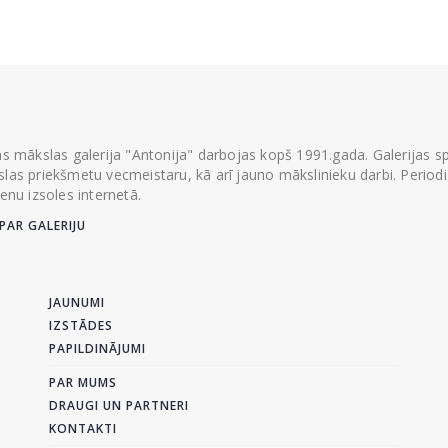
ās mākslas galerija "Antonija" darbojas kopš 1991.gada. Galerijas spec
las priekšmetu vecmeistaru, kā arī jauno mākslinieku darbi. Periodisk
ienu izsoles internetā.
PAR GALERIJU
JAUNUMI
IZSTĀDES
PAPILDINĀJUMI
PAR MUMS
DRAUGI UN PARTNERI
KONTAKTI