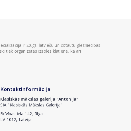
ializācija ir 20.gs. latviešu un cittautu glezniecības
i tiek organizētas izsoles klātienē, kā arī
Kontaktinformācija
Klasiskās mākslas galerija "Antonija"
SIA "Klasiskās Mākslas Galerija"
Brīvības iela 142, Rīga
LV-1012, Latvija