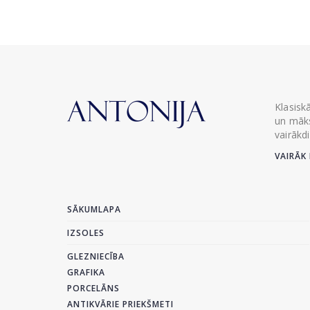
Klasisk
un māks
vairākd
VAIRĀK 
SĀKUMLAPA
IZSOLES
GLEZNIECĪBA
GRAFIKA
PORCELĀNS
ANTIKVĀRIE PRIEKŠMETI