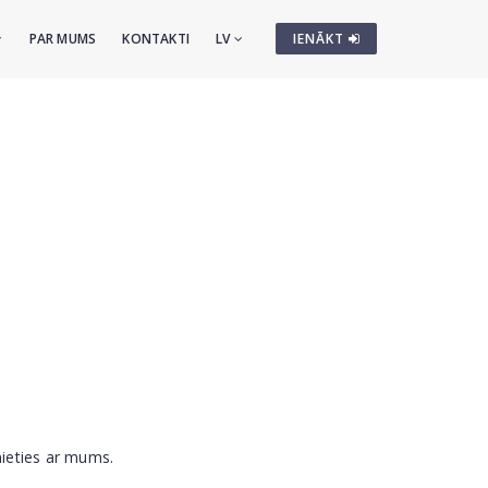
PAR MUMS
KONTAKTI
LV
IENĀKT
nieties ar mums.