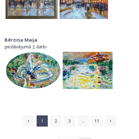
Bērziņa Maija
piedāvājumā 2 darbi
1
2
3
..
11