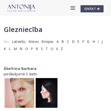
IENĀKT
Glezniecība
Visi
Latviešu
Krievu
Eiropas
A
B
C
D
E
F
G
H
I
J
K
L
M
N
O
P
R
S
T
U
V
Z
Ābeltiņa Barbara
piedāvājumā 3 darbi