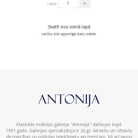
Lapa:
Skatīt visu vienā lapā
varētu būt apjomīga datu ielāde
Klasiskās mākslas galerija "Antonija" darbojas kopš
1991.gada. Galerijas specializācija ir 20.gs. latviešu un cittautu
glezniecības un mākslas priekšmetu vecmeistaru, kā arī jauno