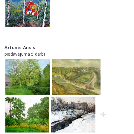
Artums Ansis
piedāvājumā 5 darbi