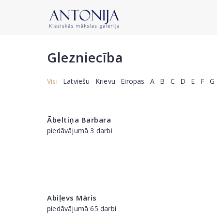
Glezniecība
Visi
Latviešu
Krievu
Eiropas
A
B
C
D
E
F
G
Ābeltiņa Barbara
piedāvājumā 3 darbi
Abiļevs Māris
piedāvājumā 65 darbi