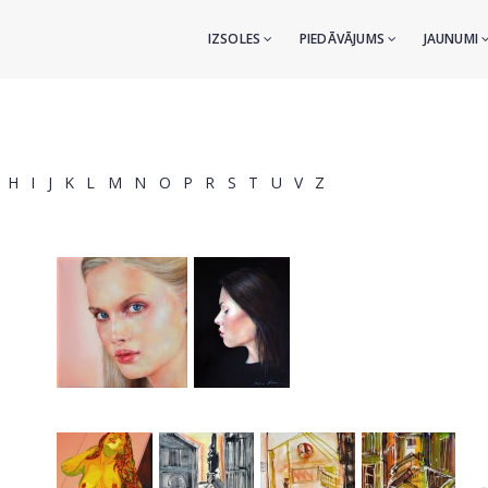
IZSOLES
PIEDĀVĀJUMS
JAUNUMI
H
I
J
K
L
M
N
O
P
R
S
T
U
V
Z