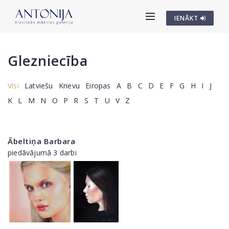
IENĀKT
Glezniecība
Visi
Latviešu
Krievu
Eiropas
A
B
C
D
E
F
G
H
I
J
K
L
M
N
O
P
R
S
T
U
V
Z
Ābeltiņa Barbara
piedāvājumā 3 darbi