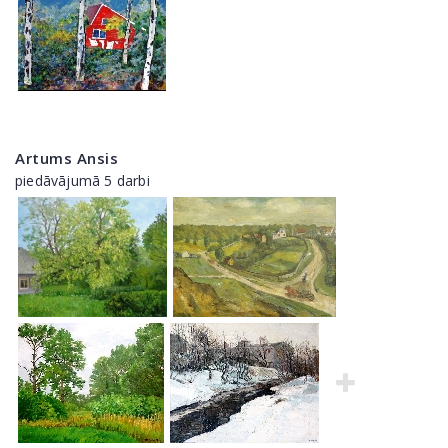
Artums Ansis
piedāvājumā 5 darbi