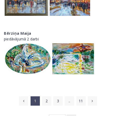
Bērziņa Maija
piedāvājumā 2 darbi
1
2
3
..
11