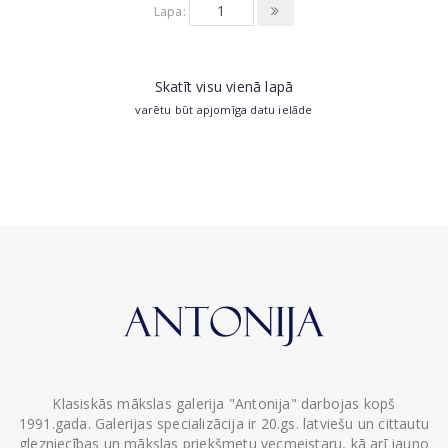
Lapa:
Skatīt visu vienā lapā
varētu būt apjomīga datu ielāde
Klasiskās mākslas galerija "Antonija" darbojas kopš
1991.gada. Galerijas specializācija ir 20.gs. latviešu un cittautu
glezniecības un mākslas priekšmetu vecmeistaru, kā arī jauno