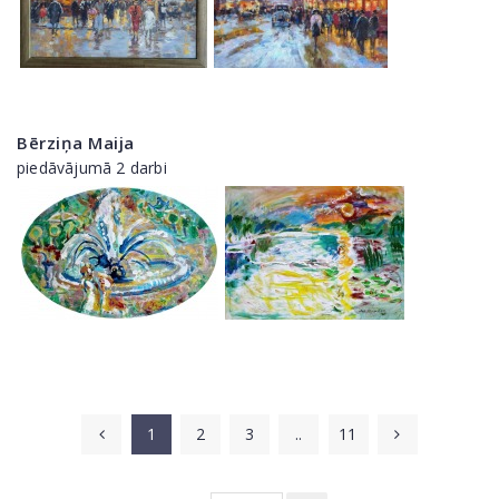
Bērziņa Maija
piedāvājumā 2 darbi
1
2
3
..
11