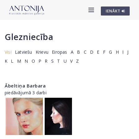
IENĀKT
Glezniecība
Visi
Latviešu
Krievu
Eiropas
A
B
C
D
E
F
G
H
I
J
K
L
M
N
O
P
R
S
T
U
V
Z
Ābeltiņa Barbara
piedāvājumā 3 darbi