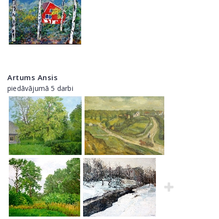
Artums Ansis
piedāvājumā 5 darbi