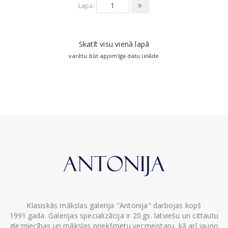
Lapa:
Skatīt visu vienā lapā
varētu būt apjomīga datu ielāde
Klasiskās mākslas galerija "Antonija" darbojas kopš
1991.gada. Galerijas specializācija ir 20.gs. latviešu un cittautu
glezniecības un mākslas priekšmetu vecmeistaru, kā arī jauno