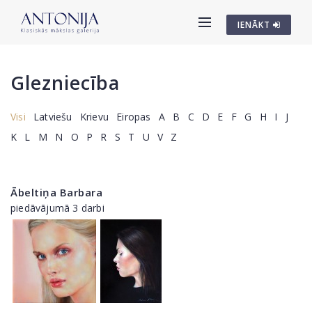
IENĀKT
Glezniecība
Visi
Latviešu
Krievu
Eiropas
A
B
C
D
E
F
G
H
I
J
K
L
M
N
O
P
R
S
T
U
V
Z
Ābeltiņa Barbara
piedāvājumā 3 darbi