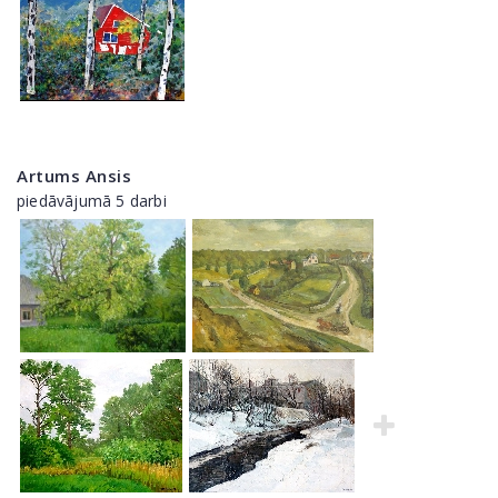
Artums Ansis
piedāvājumā 5 darbi