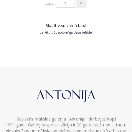
Lapa:
Skatīt visu vienā lapā
varētu būt apjomīga datu ielāde
Klasiskās mākslas galerija "Antonija" darbojas kopš
1991.gada. Galerijas specializācija ir 20.gs. latviešu un cittautu
glezniecības un mākslas priekšmetu vecmeistaru, kā arī jauno