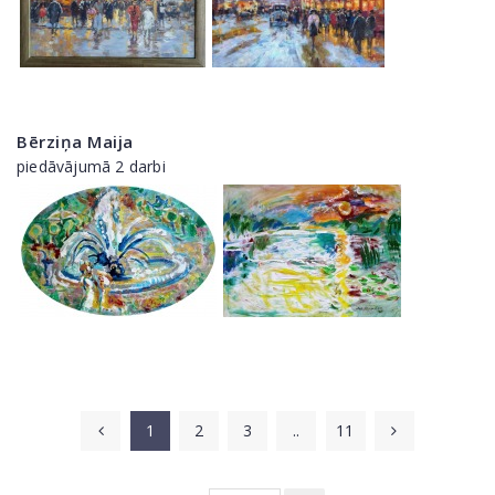
Bērziņa Maija
piedāvājumā 2 darbi
1
2
3
..
11