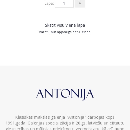
Lapa:
Skatīt visu vienā lapā
varētu būt apjomīga datu ielāde
Klasiskās mākslas galerija "Antonija" darbojas kopš
1991.gada. Galerijas specializācija ir 20.gs. latviešu un cittautu
glezniecības un mākslas priekšmetu vecmeistaru, kā arī jauno