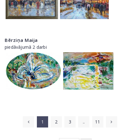
Bērziņa Maija
piedāvājumā 2 darbi
1
2
3
..
11