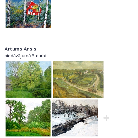
Artums Ansis
piedāvājumā 5 darbi