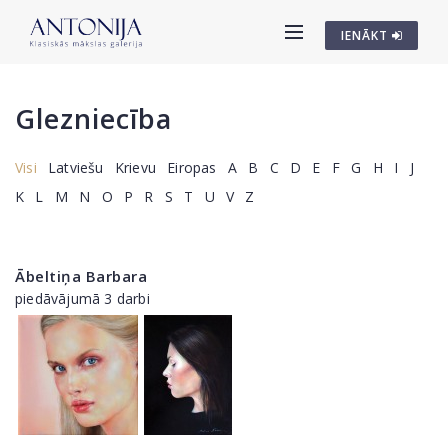
IENĀKT
Glezniecība
Visi
Latviešu
Krievu
Eiropas
A
B
C
D
E
F
G
H
I
J
K
L
M
N
O
P
R
S
T
U
V
Z
Ābeltiņa Barbara
piedāvājumā 3 darbi