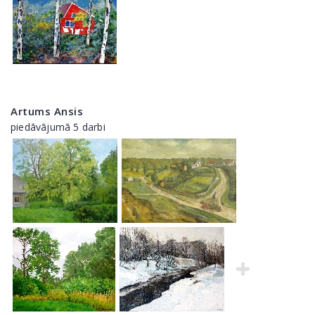
Artums Ansis
piedāvājumā 5 darbi