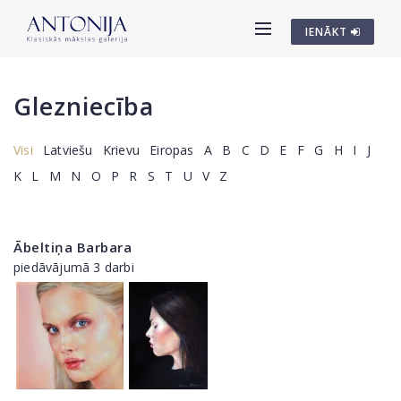
IENĀKT
Glezniecība
Visi
Latviešu
Krievu
Eiropas
A
B
C
D
E
F
G
H
I
J
K
L
M
N
O
P
R
S
T
U
V
Z
Ābeltiņa Barbara
piedāvājumā 3 darbi