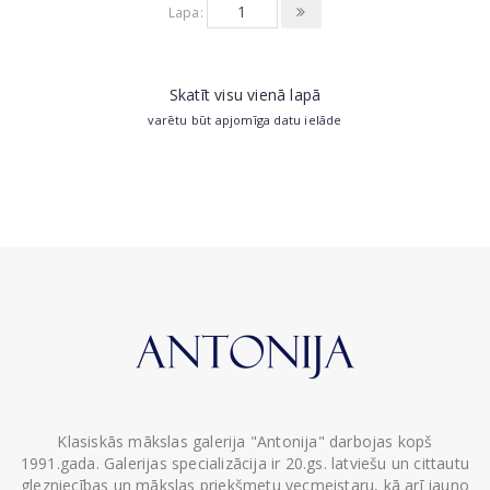
Lapa:
Skatīt visu vienā lapā
varētu būt apjomīga datu ielāde
Klasiskās mākslas galerija "Antonija" darbojas kopš
1991.gada. Galerijas specializācija ir 20.gs. latviešu un cittautu
glezniecības un mākslas priekšmetu vecmeistaru, kā arī jauno