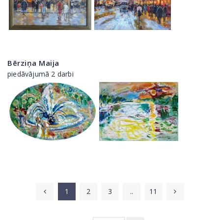
Bērziņa Maija
piedāvājumā 2 darbi
1
2
3
..
11