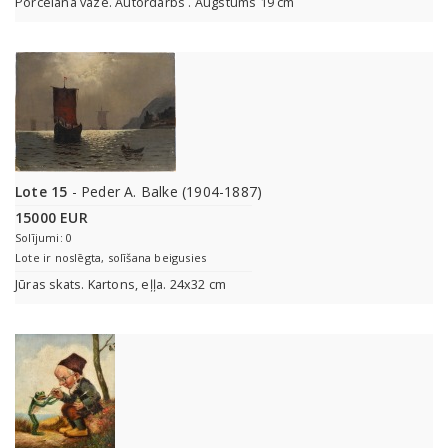
Porcelāna vāze. Autordarbs . Augstums 19 cm
Lote 15
- Peder A. Balke (1904-1887)
15000 EUR
Solījumi: 0
Lote ir noslēgta, solīšana beigusies
Jūras skats. Kartons, eļļa. 24x32 cm