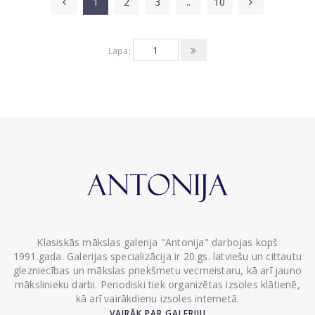
1
2
3
..
10
Lapa:
Klasiskās mākslas galerija "Antonija" darbojas kopš
1991.gada. Galerijas specializācija ir 20.gs. latviešu un cittautu
glezniecības un mākslas priekšmetu vecmeistaru, kā arī jauno
mākslinieku darbi. Periodiski tiek organizētas izsoles klātienē,
kā arī vairākdienu izsoles internetā.
VAIRĀK PAR GALERIJU