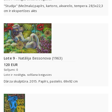
"Studija" (Mežmala) papīrs, kartons, akvarelis, tempera. 28,5x22,3
cm Ir ekspertīzes akts
Lote 9
- Natālija Bessonova (1963)
120 EUR
Solījumi: 0
Lote ir noslēgta, solīšana beigusies
Dārza skulptūra. 2015. Papīrs, pastelis. 69x92 cm