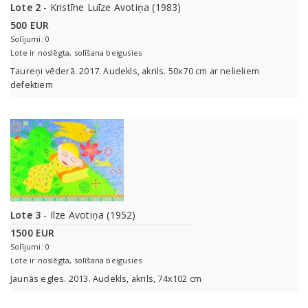
Lote 2
- Kristīne Luīze Avotiņa (1983)
500 EUR
Solījumi: 0
Lote ir noslēgta, solīšana beigusies
Taureņi vēderā. 2017. Audekls, akrils. 50x70 cm ar nelieliem
defektiem
Lote 3
- Ilze Avotiņa (1952)
1500 EUR
Solījumi: 0
Lote ir noslēgta, solīšana beigusies
Jaunās egles. 2013. Audekls, akrils, 74x102 cm