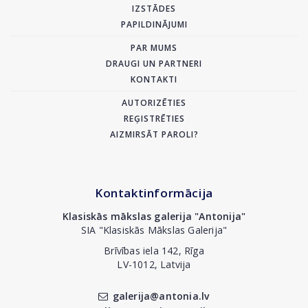
IZSTĀDES
PAPILDINĀJUMI
PAR MUMS
DRAUGI UN PARTNERI
KONTAKTI
AUTORIZĒTIES
REĢISTRĒTIES
AIZMIRSĀT PAROLI?
Kontaktinformācija
Klasiskās mākslas galerija "Antonija"
SIA "Klasiskās Mākslas Galerija"
Brīvības iela 142, Rīga
LV-1012, Latvija
galerija@antonia.lv