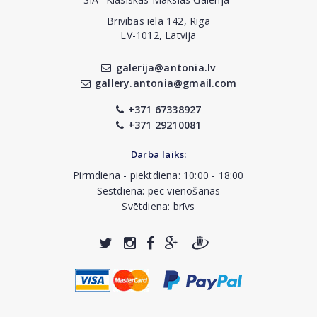
Brīvības iela 142, Rīga
LV-1012, Latvija
galerija@antonia.lv
gallery.antonia@gmail.com
+371 67338927
+371 29210081
Darba laiks:
Pirmdiena - piektdiena: 10:00 - 18:00
Sestdiena: pēc vienošanās
Svētdiena: brīvs