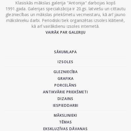
Klasiskās mākslas galerija "Antonija" darbojas kopš
1991.gada. Galerijas specializācija ir 20.gs. latviešu un cittautu
glezniecības un mākslas priekšmetu vecmeistaru, kā arī jauno
mākslinieku darbi. Periodiski tiek organizētas izsoles klātienē,
kā arī vairākdienu izsoles internetā.
VAIRĀK PAR GALERIJU
SĀKUMLAPA
IZSOLES
GLEZNIECĪBA
GRAFIKA
PORCELĀNS
ANTIKVĀRIE PRIEKŠMETI
DIZAINS
IESPIEDDARBI
MĀKSLINIEKI
TĒMAS
EKSKLUZĪVAS DĀVANAS