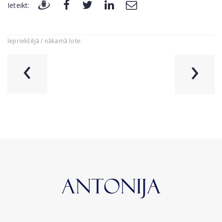
Ieteikt:
Iepriekšējā / nākamā lote:
‹
›