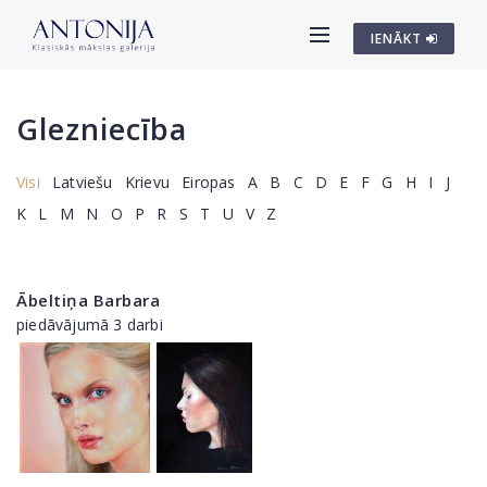
IENĀKT
Glezniecība
Visi
Latviešu
Krievu
Eiropas
A
B
C
D
E
F
G
H
I
J
K
L
M
N
O
P
R
S
T
U
V
Z
Ābeltiņa Barbara
piedāvājumā 3 darbi