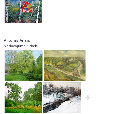
Artums Ansis
piedāvājumā 5 darbi