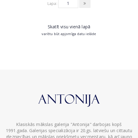
Lapa:
Skatīt visu vienā lapā
varētu būt apjomīga datu ielāde
Klasiskās mākslas galerija "Antonija" darbojas kopš
1991.gada. Galerijas specializācija ir 20.gs. latviešu un cittautu
glezniecības un mākslas priekšmetu vecmeistaru, kā arī jauno