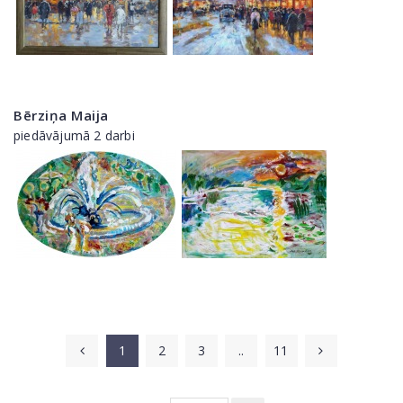
Bērziņa Maija
piedāvājumā 2 darbi
1
2
3
..
11