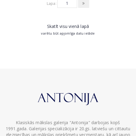
Lapa:
Skatīt visu vienā lapā
varētu būt apjomīga datu ielāde
Klasiskās mākslas galerija "Antonija" darbojas kopš
1991.gada. Galerijas specializācija ir 20.gs. latviešu un cittautu
glezniecības un mākslas priekšmetu vecmeistaru, kā arī jauno