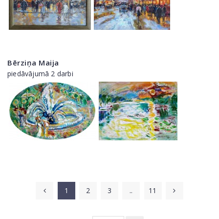
Bērziņa Maija
piedāvājumā 2 darbi
1
2
3
..
11