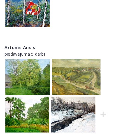
Artums Ansis
piedāvājumā 5 darbi