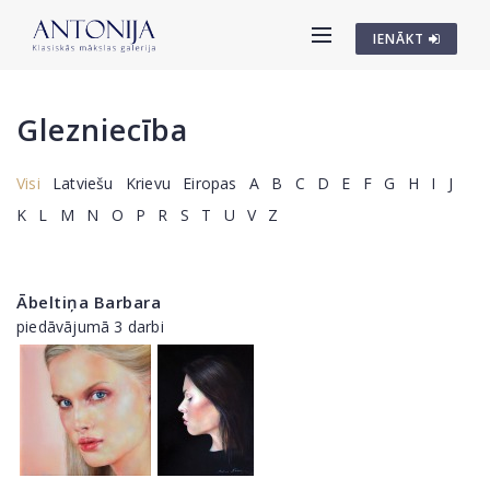
IENĀKT
Glezniecība
Visi
Latviešu
Krievu
Eiropas
A
B
C
D
E
F
G
H
I
J
K
L
M
N
O
P
R
S
T
U
V
Z
Ābeltiņa Barbara
piedāvājumā 3 darbi