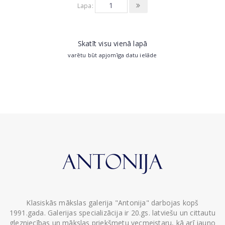
Lapa:
Skatīt visu vienā lapā
varētu būt apjomīga datu ielāde
Klasiskās mākslas galerija "Antonija" darbojas kopš
1991.gada. Galerijas specializācija ir 20.gs. latviešu un cittautu
glezniecības un mākslas priekšmetu vecmeistaru, kā arī jauno