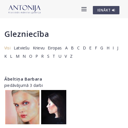
IENĀKT
Glezniecība
Visi
Latviešu
Krievu
Eiropas
A
B
C
D
E
F
G
H
I
J
K
L
M
N
O
P
R
S
T
U
V
Z
Ābeltiņa Barbara
piedāvājumā 3 darbi