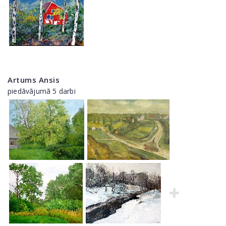
Artums Ansis
piedāvājumā 5 darbi