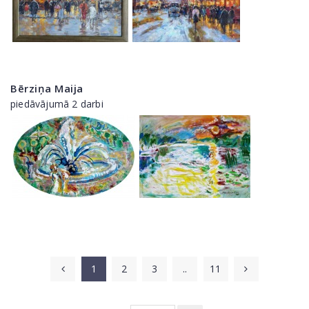
Bērziņa Maija
piedāvājumā 2 darbi
1
2
3
..
11