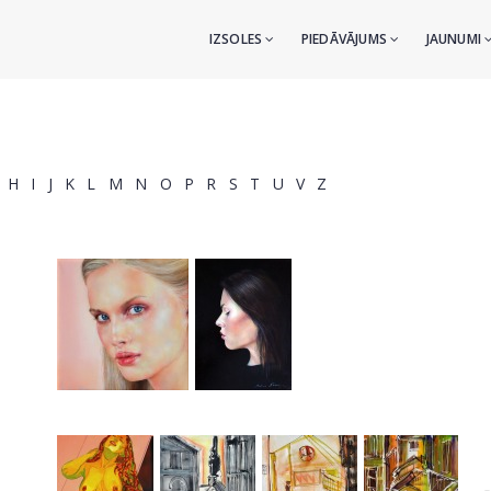
IZSOLES
PIEDĀVĀJUMS
JAUNUMI
H
I
J
K
L
M
N
O
P
R
S
T
U
V
Z