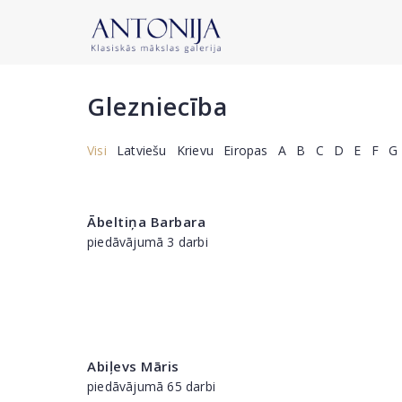
Glezniecība
Visi
Latviešu
Krievu
Eiropas
A
B
C
D
E
F
G
Ābeltiņa Barbara
piedāvājumā 3 darbi
Abiļevs Māris
piedāvājumā 65 darbi