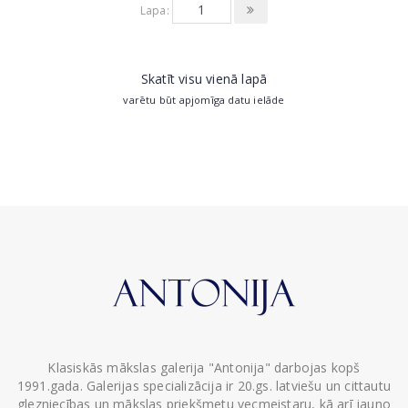
Lapa:
Skatīt visu vienā lapā
varētu būt apjomīga datu ielāde
Klasiskās mākslas galerija "Antonija" darbojas kopš
1991.gada. Galerijas specializācija ir 20.gs. latviešu un cittautu
glezniecības un mākslas priekšmetu vecmeistaru, kā arī jauno