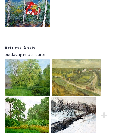
Artums Ansis
piedāvājumā 5 darbi