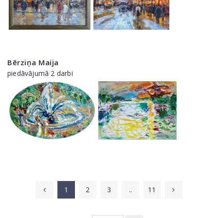
Bērziņa Maija
piedāvājumā 2 darbi
1
2
3
..
11