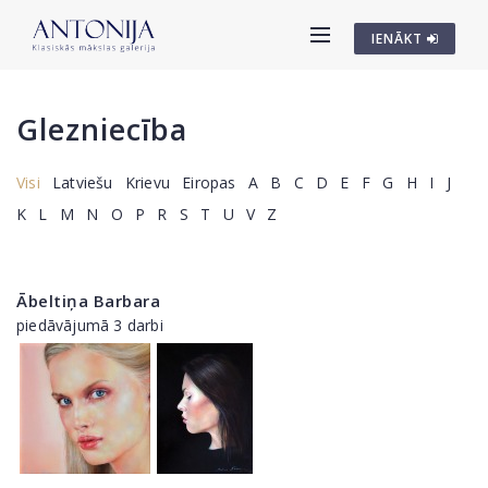
IENĀKT
Glezniecība
Visi
Latviešu
Krievu
Eiropas
A
B
C
D
E
F
G
H
I
J
K
L
M
N
O
P
R
S
T
U
V
Z
Ābeltiņa Barbara
piedāvājumā 3 darbi