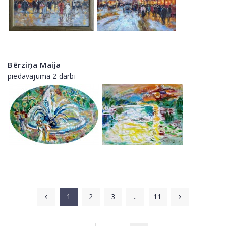
Bērziņa Maija
piedāvājumā 2 darbi
1
2
3
..
11