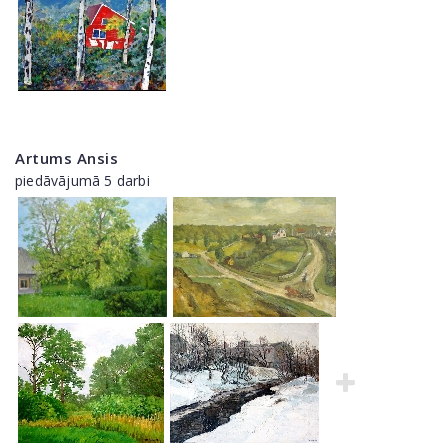
Artums Ansis
piedāvājumā 5 darbi