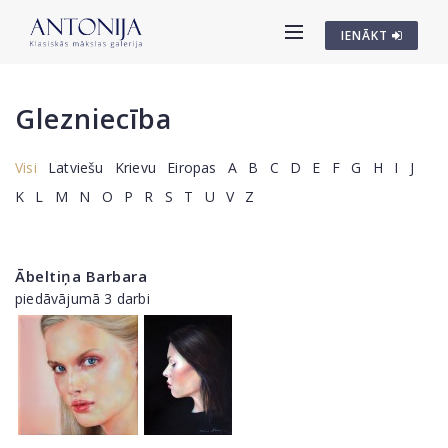
IENĀKT
Glezniecība
Visi
Latviešu
Krievu
Eiropas
A
B
C
D
E
F
G
H
I
J
K
L
M
N
O
P
R
S
T
U
V
Z
Ābeltiņa Barbara
piedāvājumā 3 darbi