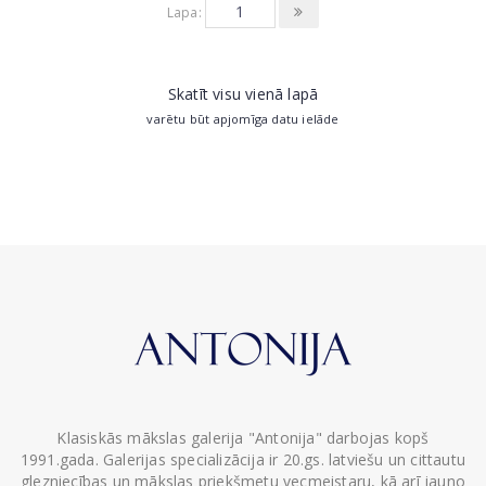
Lapa:
Skatīt visu vienā lapā
varētu būt apjomīga datu ielāde
Klasiskās mākslas galerija "Antonija" darbojas kopš
1991.gada. Galerijas specializācija ir 20.gs. latviešu un cittautu
glezniecības un mākslas priekšmetu vecmeistaru, kā arī jauno