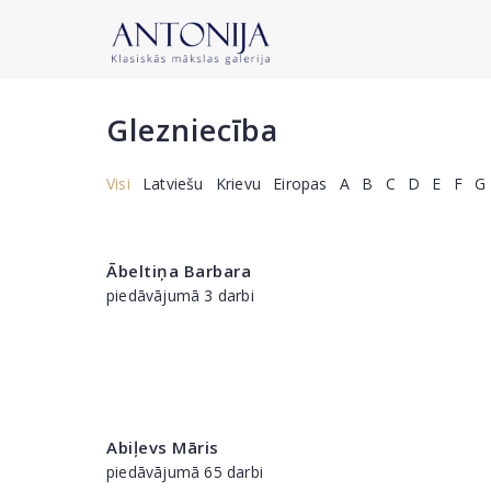
Glezniecība
Visi
Latviešu
Krievu
Eiropas
A
B
C
D
E
F
G
Ābeltiņa Barbara
piedāvājumā 3 darbi
Abiļevs Māris
piedāvājumā 65 darbi