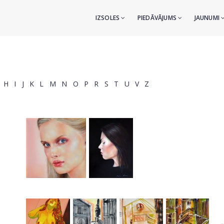
IZSOLES
PIEDĀVĀJUMS
JAUNUMI
H
I
J
K
L
M
N
O
P
R
S
T
U
V
Z